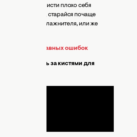
комнаты. Также кисти плохо себя
опительный период старайся почаще
ть при помощи увлажнителя, или же
 с бровями: 5 главных ошибок
ильно ухаживать за кистями для