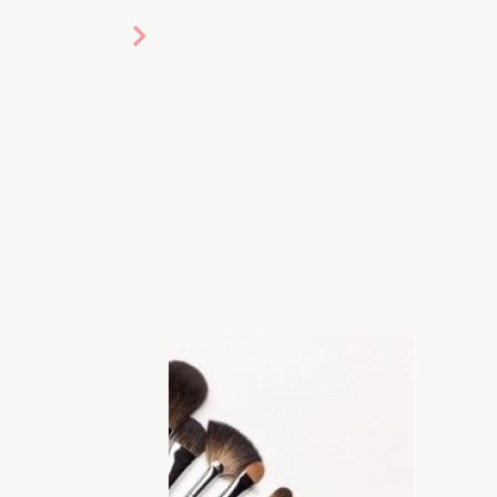
т служить долго. Главное, уделять им
роший уход. Как правильно ухаживать
алась редакция ХОЧУ.ua.