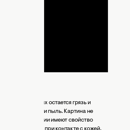
lay
ideo
 КИСТЯМИ
етикой, на кистях остается грязь и
исоединяется еще и пыль. Картина не
 того, что бактерии имеют свойство
стью. А, потом, при контакте с кожей,