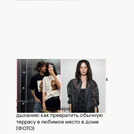
Вчера 17:56
Копия бывшей: в Сети активно
сравнивают новую девушку Дантеса
с Дорофеевой (ФОТО)
Вчера 17:00
Уют, от которого перехватывает
дыхание: как превратить обычную
террасу в любимое место в доме
(ФОТО)