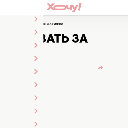
аживать за кистями для макияжа
УХАЖИВАТЬ ЗА
АКИЯЖА