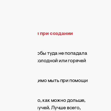
сто допускаются при создании
 часть, следи, чтобы туда не попадала
и в теплой, а не холодной или горячей
 средств необходимо мыть при помощи
я.
или свое качество, как можно дольше,
ямых солнечных лучей. Лучше всего,