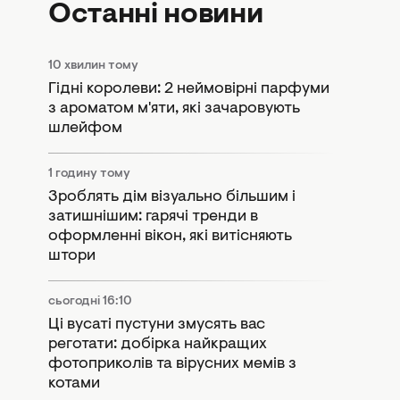
Останні новини
10 хвилин тому
Гідні королеви: 2 неймовірні парфуми
з ароматом м'яти, які зачаровують
шлейфом
1 годину тому
Зроблять дім візуально більшим і
затишнішим: гарячі тренди в
оформленні вікон, які витісняють
штори
сьогодні 16:10
Ці вусаті пустуни змусять вас
реготати: добірка найкращих
фотоприколів та вірусних мемів з
котами