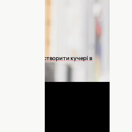
ерматолога Неха Шарма опублікував 7
истити здорове волосся влітку.
ти вже відсьогодні.
 шість способів створити кучері в
ДНЯ