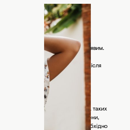
ейні
і зробити його дуже сухим і кучерявим.
йні протягом літнього сезону або
льно помилили волосся шампунем після
лавальну шапочку!
ання теплових засобів для укладки, таких
кільки це може пошкодити ваші локони,
мкими. Якщо волосся все ж таки необхідно