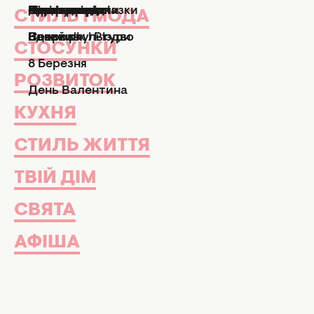
АФІША
Влітку важливо захищати від пря
шкіру, а й волосся. У цей період
більше уваги та турботи, щоб вол
тьмяним.