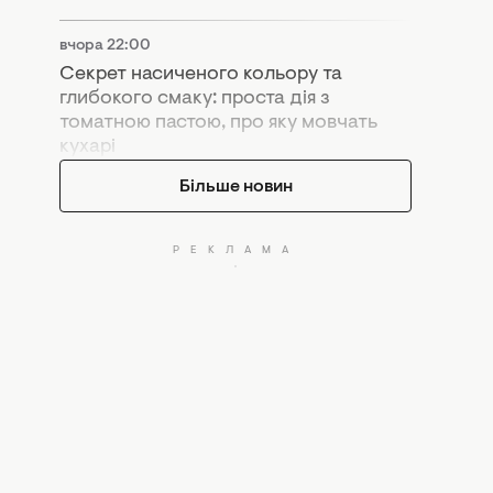
вчора 22:00
Секрет насиченого кольору та
глибокого смаку: проста дія з
томатною пастою, про яку мовчать
кухарі
Більше новин