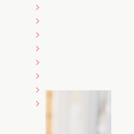
мих сонячних променів не лише свою
 потрібно приділяти своїй шевелюрі
осся не стало ламким, слабким і