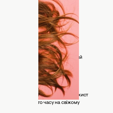
о хустки
лу та шкідливих ультрафіолетових
ти ваші пасма. Сухе волосся також
му що висушене волосся вбирає
аючи розбухання стрижня і розриви
 покрити волосся — це найпростіший
променів.
трафіолету
акі як спреї та сироватки, мають захист
е проводити багато часу на свіжому
 засоби з SPF.