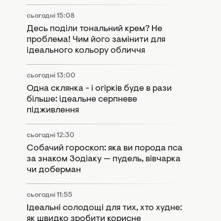
сьогодні 15:08
Десь поділи тональний крем? Не
проблема! Чим його замінити для
ідеального кольору обличчя
сьогодні 13:00
Одна склянка - і огірків буде в рази
більше: ідеальне серпневе
підживлення
сьогодні 12:30
Собачий гороскоп: яка ви порода пса
за знаком Зодіаку — пудель, вівчарка
чи доберман
сьогодні 11:55
Ідеальні солодощі для тих, хто худне:
як швидко зробити корисне