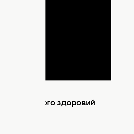
lay
ideo
і зберегти його здоровий