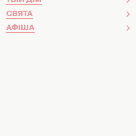
ТВІЙ ДІМ
СВЯТА
АФІША
А ви використовуєте "режим польоту", коли
їдете в метро? Виявляється, ця не дуже
популярна функція може допомогти вашому
гаджету. Детальніше читайте у нашому
матеріалі на HOCHU.ua!
ДІЗНАЙТЕСЬ БІЛЬШЕ:
3 корисні поради, щоб смартфон на
Android працював швидше