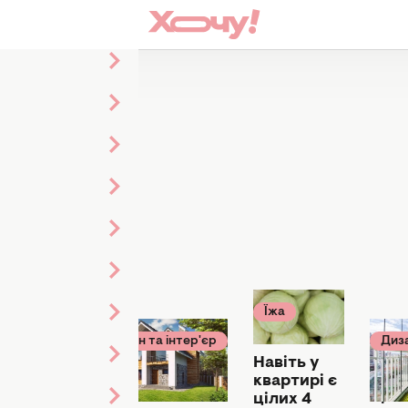
Їжа
22 листопада
я 14:00
2025
Дизайн та інтер'єр
Диза
15 січня 00:30
12 тр
о
Навіть у
дильник
Балкон, який не
Квад
квартирі є
варіант:
потрібен:
щаст
цілих 4