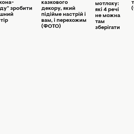
кона-
казкового
т
мотлоху:
ду" зробити
декору, який
які 4 речі
ишний
підійме настрій і
не можна
тір
вам, і перехожим
там
(ФОТО)
зберігати