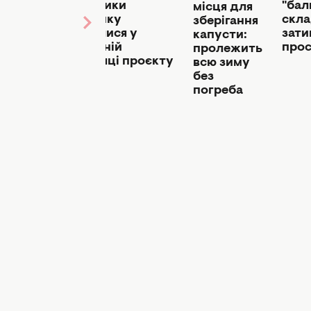
ті"
власники
"бал
місця для
ила
будинку
скла
зберігання
гання
зізналися у
зат
капусти:
а
головній
прос
пролежить
ні під
помилці проєкту
всю зиму
без
лючень
погреба