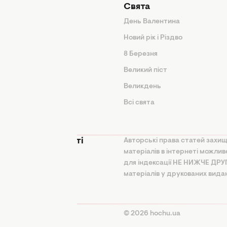
Свята
День Валентина
Новий рік і Різдво
дказки
8 Березня
и
Великий піст
іки
Великдень
Всі свята
ття
 конфіденційності
Авторські права статей захищ
матеріалів в інтернеті можли
на політика
для індексації НЕ НИЖЧЕ ДР
ання ШІ
матеріалів у друкованих вида
користання та
ня
© 2026 hochu.ua