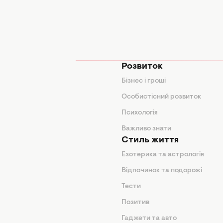
мода
Розвиток
и
Бізнес і гроші
поради
Особистісний розвиток
Психологія
ди
Важливо знати
Стиль життя
Езотерика та астрологія
нтер'єр
Відпочинок та подорожі
арини
Тести
Позитив
Гаджети та авто