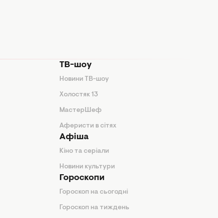
ТВ-шоу
Новини ТВ-шоу
Холостяк 13
МастерШеф
Аферисти в сітях
Афіша
Кіно та серіали
Новини культури
Гороскопи
Гороскоп на сьогодні
Гороскоп на тиждень