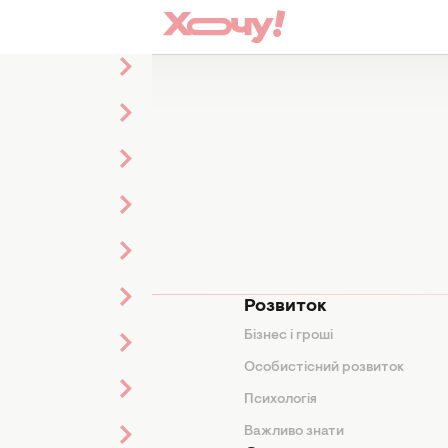
мода
Розвиток
и
Бізнес і гроші
поради
Особистісний розвиток
Психологія
ди
Важливо знати