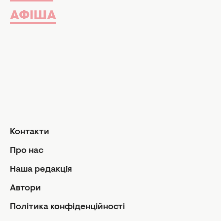
Музика
Шопінг
АФІША
Твій дім
Інтерв'ю
Дизайн та і
Краса і здоров'я
Догляд за обличчям та тілом
Домашні тв
Догляд за волоссям
Сад і город
Макіяж
Лайфхаки
Кухня
Манікюр та педикюр
Рецепти
Дієти та харчування
Їжа
Здоров'я
Контакти
Кулінарні пі
Парфумерія
Стосунк
Про нас
Фітнес
Ми та чолов
Наша редакція
Секс
Автори
Сімейне жи
Політика конфіденційності
Діти