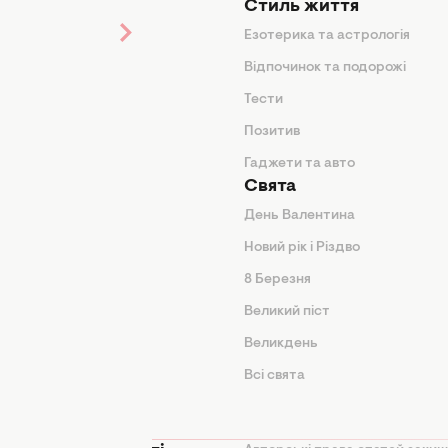
Стиль життя
Езотерика та астрологія
нтер'єр
Відпочинок та подорожі
арини
Тести
Позитив
Гаджети та авто
Свята
День Валентина
Новий рік і Різдво
дказки
8 Березня
и
Великий піст
іки
Великдень
Всі свята
ття