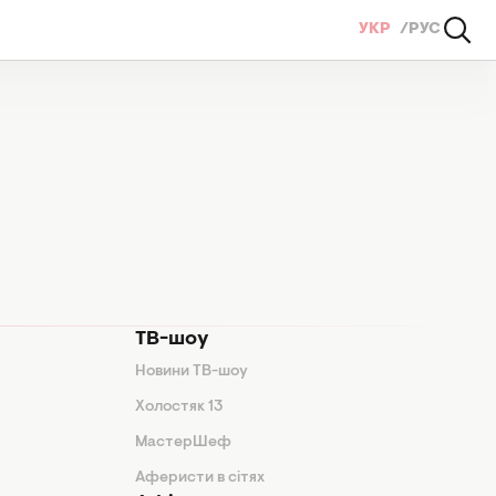
УКР
РУС
ТВ-шоу
Новини ТВ-шоу
Холостяк 13
МастерШеф
Аферисти в сітях