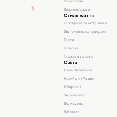
Психологія
ди
Важливо знати
Стиль життя
Езотерика та астрологія
нтер'єр
Відпочинок та подорожі
арини
Тести
Позитив
Гаджети та авто
Свята
День Валентина
Новий рік і Різдво
дказки
8 Березня
и
Великий піст
іки
Великдень
Всі свята