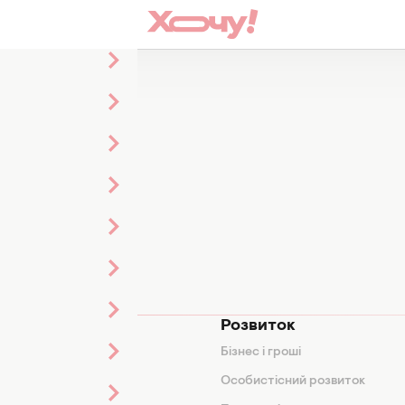
тей
мода
Розвиток
и
Бізнес і гроші
поради
Особистісний розвиток