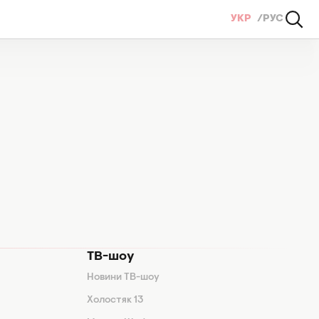
УКР
РУС
ТВ-шоу
Новини ТВ-шоу
Холостяк 13