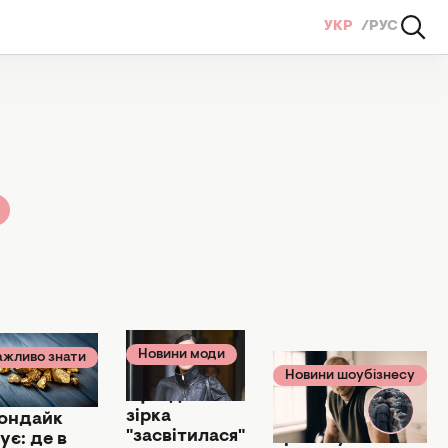
УКР
РУС
Новини моди
ажливо знати
06 січня 17:02
лютого 11:00
Новини шоубізнесу
02 січня 13:13
Ще одна
раїнський
зірка
Вже не
ондайк
"засвітилася"
приховують
ує: де в