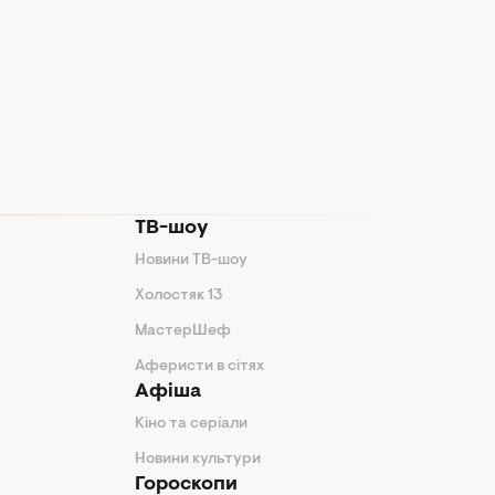
ТВ-шоу
Новини ТВ-шоу
Холостяк 13
МастерШеф
Аферисти в сітях
Афіша
Кіно та серіали
Новини культури
Гороскопи