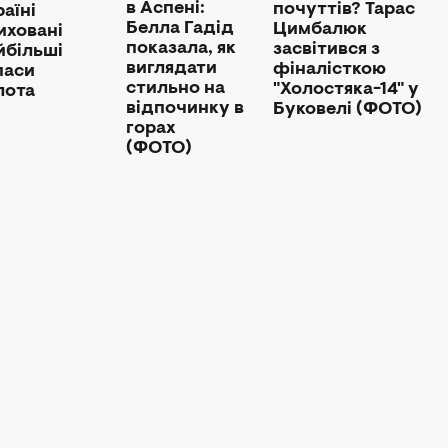
в Аспені:
почуттів? Тарас
раїні
Белла Гадід
Цимбалюк
иховані
показала, як
засвітився з
йбільші
виглядати
фіналісткою
паси
стильно на
"Холостяка-14" у
лота
відпочинку в
Буковелі (ФОТО)
горах
(ФОТО)