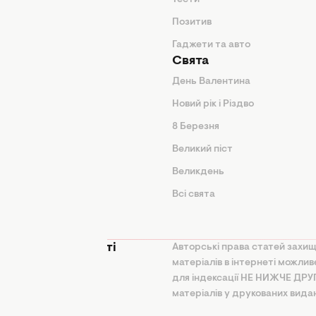
арини
Тести
Позитив
Гаджети та авто
Свята
День Валентина
Новий рік і Різдво
дказки
8 Березня
и
Великий піст
іки
Великдень
Всі свята
ття
 конфіденційності
Авторські права статей захищ
матеріалів в інтернеті можли
на політика
для індексації НЕ НИЖЧЕ ДР
ання ШІ
матеріалів у друкованих вида
користання та