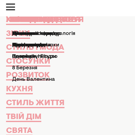
КРАСА І ЗДОРОВ'Я
КРАСА І ЗДОРОВ'Я
ЗІРКИ
СТИЛЬ І МОДА
СТОСУНКИ
РОЗВИТОК
КУХНЯ
СТИЛЬ ЖИТТЯ
ТВІЙ ДІМ
СВЯТА
АФІША
Хочу.ua
гори
ЗІРКИ
Манікюр і педикюр
Досьє
Практичні поради
Ми та чоловіки
Рецепти
Езотерика та астрологія
Дизайн та інтер'єр
Усі свята
ТВ-шоу
гори
27 статтей
Парфумерія
Знаменитості
Новини моди
Діти
Кулінарні підказки
Гороскопи
Сад і город
Великдень
Кіно та серіали
СТИЛЬ І МОДА
Здоров'я
Секс
Позитив
Новий рік і Різдво
Новини культури
СТОСУНКИ
Усі новини
Зірки
Стиль і мода
Стиль житт
8 Березня
РОЗВИТОК
День Валентина
КУХНЯ
СТИЛЬ ЖИТТЯ
ТВІЙ ДІМ
Відпочинок і подорожі
Кіно та серіали
01 квітня 14:12
07 серпня 20:30
Забудьте про
СВЯТА
"Скелелаз" Сталлоне