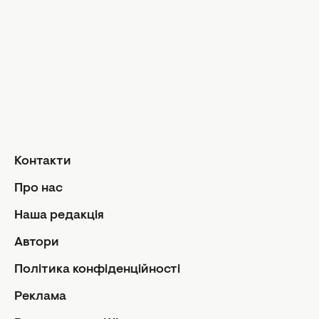
Інтерв'ю
Дизайн та і
Краса і здоров'я
Догляд за обличчям та тілом
Домашні тв
Догляд за волоссям
Сад і город
Макіяж
Лайфхаки
Кухня
Манікюр та педикюр
Рецепти
Дієти та харчування
Їжа
Здоров'я
Контакти
Кулінарні пі
Парфумерія
Стосунк
Про нас
Фітнес
Ми та чолов
Наша редакція
Секс
Автори
Сімейне жи
Політика конфіденційності
Діти
Автори
Політика
Реклама
Контакти
Редакцій