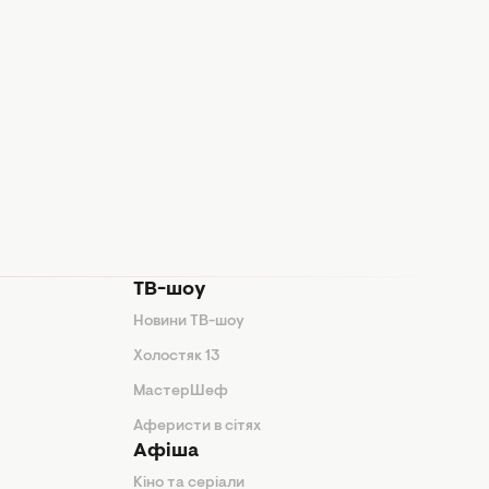
ТВ-шоу
Новини ТВ-шоу
Холостяк 13
МастерШеф
Аферисти в сітях
Афіша
Кіно та серіали