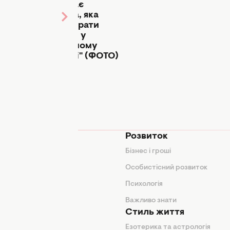
виглядає
: як
акторка, яка
є
мала зіграти
рка
Хюррем у
ного
"Величному
я"
столітті" (ФОТО)
Узерлі
мода
Розвиток
и
Бізнес і гроші
поради
Особистісний розвиток
Психологія
ди
Важливо знати
Стиль життя
Езотерика та астрологія