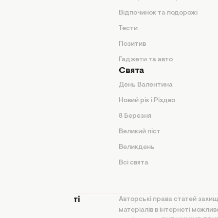
нтер'єр
Відпочинок та подорожі
арини
Тести
Позитив
Гаджети та авто
Свята
День Валентина
Новий рік і Різдво
дказки
8 Березня
и
Великий піст
іки
Великдень
Всі свята
ття
 конфіденційності
Авторські права статей захищ
матеріалів в інтернеті можли
на політика