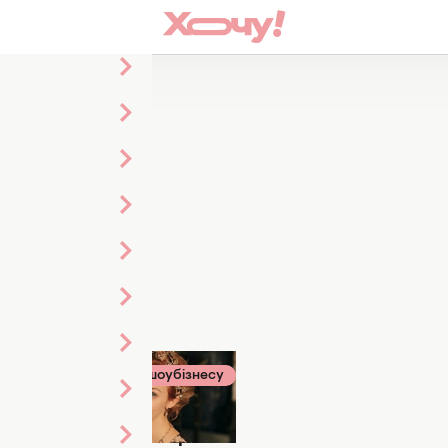
татті
серіали
Новини шоубізнесу
я 2024
22 червня 2023
Точно не гірша за
у ній
Мер’єм Узерлі: як