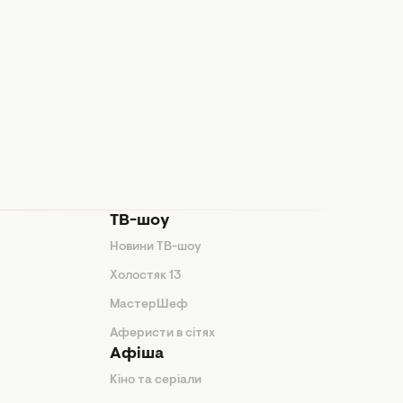
ТВ-шоу
Новини ТВ-шоу
Холостяк 13
МастерШеф
Аферисти в сітях
Афіша
Кіно та серіали