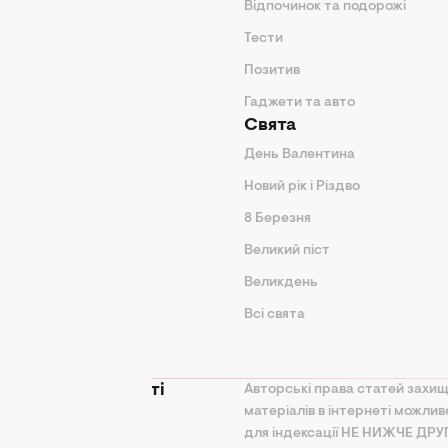
нтер'єр
Відпочинок та подорожі
арини
Тести
Позитив
Гаджети та авто
Свята
День Валентина
Новий рік і Різдво
дказки
8 Березня
и
Великий піст
іки
Великдень
Всі свята
ття
 конфіденційності
Авторські права статей захищ
матеріалів в інтернеті можли
на політика
для індексації НЕ НИЖЧЕ ДР