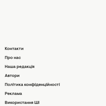
Дизайн та і
Краса і здоров'я
Догляд за обличчям та тілом
Домашні тв
Догляд за волоссям
Сад і город
Макіяж
Лайфхаки
Кухня
Манікюр та педикюр
Рецепти
Дієти та харчування
Їжа
Здоров'я
Контакти
Кулінарні пі
Парфумерія
Стосунк
Про нас
Фітнес
Ми та чолов
Наша редакція
Секс
Автори
Сімейне жи
Політика конфіденційності
Діти
Автори
Політика
Реклама
Контакти
Редакцій
Використання ШІ