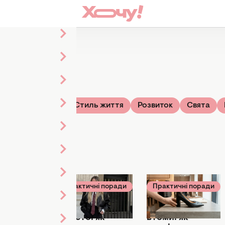
Зірки
Твій дім
Стиль життя
Розвиток
Свята
ичні поради
Практичні поради
Практичні поради
я 19:30
21 травня 19:30
02 травня 13:00
ти
Геніально і
Більше ніякої
льного
просто: як
втоми: як