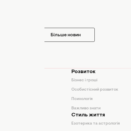
Більше новин
мода
Розвиток
и
Бізнес і гроші
поради
Особистісний розвиток
Психологія
ди
Важливо знати
Стиль життя
Езотерика та астрологія