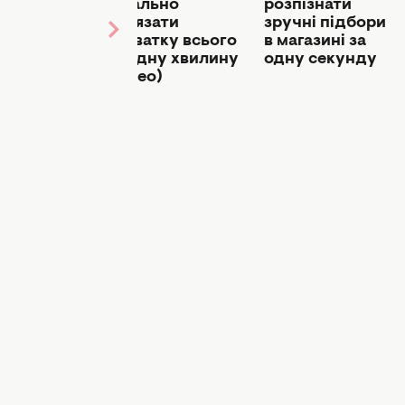
: як
ідеально
розпізнати
жди
зав'язати
зручні підбори
и про
краватку всього
в магазині за
заломи на
за одну хвилину
одну секунду
ах
(відео)