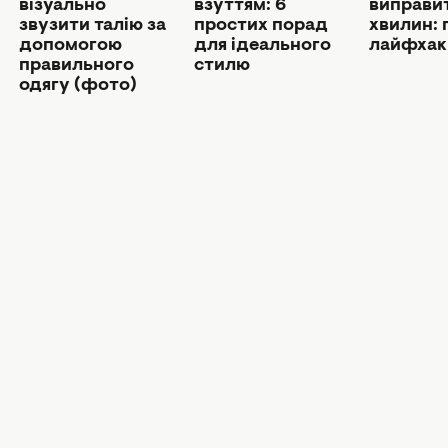
візуально
взуттям: 6
виправит
звузити талію за
простих порад
хвилин: 
допомогою
для ідеального
лайфхак
правильного
стилю
одягу (фото)