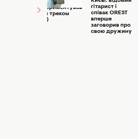
Києві: відомий
CHEEV
ої
гітарист і
поекспериментував
співак OREST
з новим треком
ka
вперше
(ВІДЕО)
тувала
заговорив про
На
свою дружину
улиці"
)