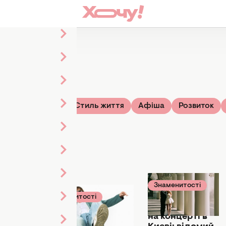
Зірки
ТВ-шоу
Стиль життя
Афіша
Розвиток
итості
Знаменитості
1:40
18 липня 23:22
Знаменитості
улася
19 липня 07:20
Познайомилися
 з
на концерті в
Після зміни іміджу
ферою