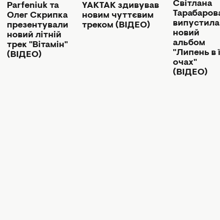
Світлана
YAKTAK здивував
Parfeniuk та
Тарабаров
новим чуттєвим
Олег Скрипка
випустила
треком (ВІДЕО)
презентували
новий
новий літній
альбом
трек "Вітамін"
"Липень в ї
(ВІДЕО)
очах"
(ВІДЕО)