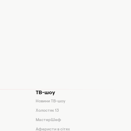
ТВ-шоу
Новини ТВ-шоу
Холостяк 13
МастерШеф
Аферисти в сітях