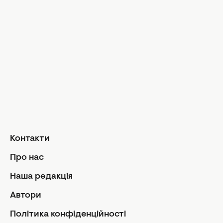
Музика
Шопінг
Твій дім
Інтерв'ю
Дизайн та і
Краса і здоров'я
Догляд за обличчям та тілом
Домашні тв
Догляд за волоссям
Сад і город
Макіяж
Лайфхаки
Кухня
Манікюр та педикюр
Рецепти
Дієти та харчування
Їжа
Здоров'я
Контакти
Кулінарні пі
Парфумерія
Стосунк
Про нас
Фітнес
Ми та чолов
Наша редакція
Секс
Автори
Сімейне жи
Політика конфіденційності
Діти