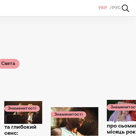
УКР
РУС
Свята
Знаменитос
Знаменитості
05 липня 20:4
10 липня 13:12
Знаменитості
7 треків —
09 липня 23:41
Зірковий каст
про сьоми
Написав пісню
та глибокий
місяць рок
прямо у літаку:
сенс: