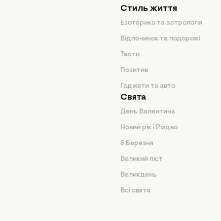
Стиль життя
Езотерика та астрологія
нтер'єр
Відпочинок та подорожі
арини
Тести
Позитив
Гаджети та авто
Свята
День Валентина
Новий рік і Різдво
дказки
8 Березня
и
Великий піст
іки
Великдень
Всі свята
ття