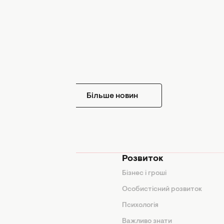
Більше новин
мода
Розвиток
и
Бізнес і гроші
поради
Особистісний розвиток
Психологія
ди
Важливо знати