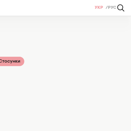
УКР
РУС
Стосунки