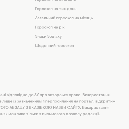
Гороскоп на сьогодні
Гороскоп на тиждень
Загальний гороскоп на місяць
Гороскоп на рік
Знаки Зодіаку
Щоденний гороскоп
ені відповідно до ЗУ про авторське право. Використання
ве лише із зазначенням гіперпосилання на портал, відкритим
УГОГО АБЗАЦУ З ВКАЗІВКОЮ НАЗВИ САЙТУ. Використання
ннях можливе тільки з письмового дозволу редакції.