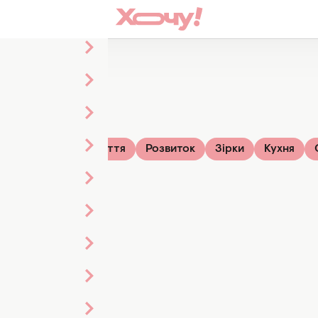
вій дім
Стиль життя
Розвиток
Зірки
Кухня