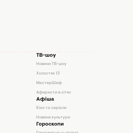
ТВ-шоу
Новини ТВ-шоу
Холостяк 13
МастерШеф
Аферисти в сітях
Афіша
Кіно та серіали
Новини культури
Гороскопи