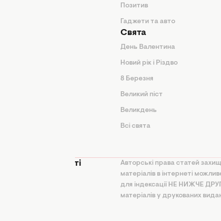
Позитив
Гаджети та авто
Свята
День Валентина
Новий рік і Різдво
дказки
8 Березня
и
Великий піст
іки
Великдень
Всі свята
ття
 конфіденційності
Авторські права статей захищ
матеріалів в інтернеті можли
на політика
для індексації НЕ НИЖЧЕ ДР
ання ШІ
матеріалів у друкованих вида
користання та
ня