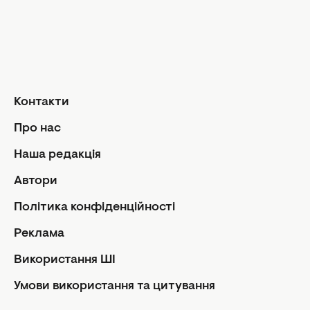
Догляд за волоссям
Сад і город
Макіяж
Лайфхаки
Кухня
Манікюр та педикюр
Рецепти
Дієти та харчування
Їжа
Здоров'я
Контакти
Кулінарні пі
Парфумерія
Стосунк
Про нас
Фітнес
Ми та чолов
Наша редакція
Секс
Автори
Сімейне жи
Політика конфіденційності
Діти
Автори
Політика
Реклама
Контакти
Редакцій
Використання ШІ
Про нас
Використ
Умови використання та цитування
Умови ви
Реклама
цитуван