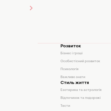
мода
Розвиток
и
Бізнес і гроші
поради
Особистісний розвиток
Психологія
ди
Важливо знати
Стиль життя
Езотерика та астрологія
нтер'єр
Відпочинок та подорожі
арини
Тести