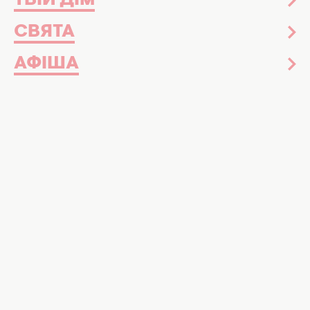
ТВІЙ ДІМ
Відпочинок і подорожі
26 грудня 2025
СВЯТА
Її прикрашали кілька днів за допомогою
спецтехніки: неймовірні факти про
АФІША
найвищу різдвяну ялинку планети
Позитив
11 грудня 2025
Повторити неможливо: родина побила
світовий рекорд, прикрасивши шалену