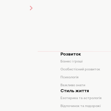
мода
Розвиток
и
Бізнес і гроші
поради
Особистісний розвиток
Психологія
ди
Важливо знати
Стиль життя
Езотерика та астрологія
нтер'єр
Відпочинок та подорожі