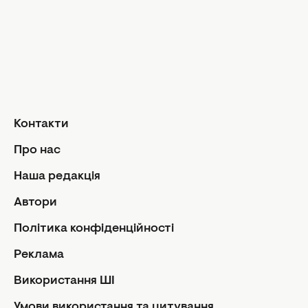
Догляд за обличчям та тілом
Домашні тв
Догляд за волоссям
Сад і город
Макіяж
Лайфхаки
Кухня
Манікюр та педикюр
Рецепти
Дієти та харчування
Їжа
Здоров'я
Контакти
Кулінарні пі
Парфумерія
Стосунк
Про нас
Фітнес
Ми та чолов
Наша редакція
Секс
Автори
Сімейне жи
Політика конфіденційності
Діти
Автори
Політика
Реклама
Контакти
Редакцій
Використання ШІ
Про нас
Використ
Умови використання та цитування