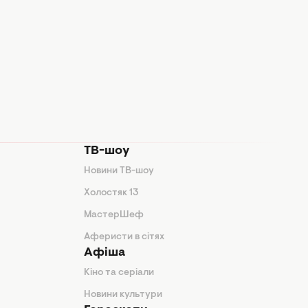
ТВ-шоу
Новини ТВ-шоу
Холостяк 13
МастерШеф
Аферисти в сітях
Афіша
Кіно та серіали
Новини культури