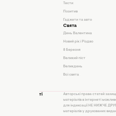
арини
Тести
Позитив
Гаджети та авто
Свята
День Валентина
Новий рік і Різдво
дказки
8 Березня
и
Великий піст
іки
Великдень
Всі свята
ття
 конфіденційності
Авторські права статей захищ
матеріалів в інтернеті можли
на політика
для індексації НЕ НИЖЧЕ ДР
ання ШІ
матеріалів у друкованих вида