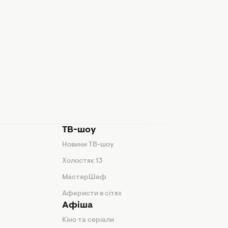
ТВ-шоу
Новини ТВ-шоу
Холостяк 13
МастерШеф
Аферисти в сітях
Афіша
Кіно та серіали