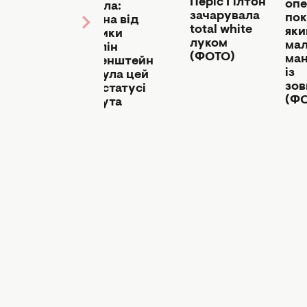
у
Періс Гілтон
опе
померла:
ю з
зачарувала
пок
залежна від
ізом,
total white
яки
пластики
луком
мал
Джослін
ертав
(ФОТО)
ман
Вільденштейн
 до її
із
покинула цей
ей
зов
світ у статусі
О)
(Ф
банкрута