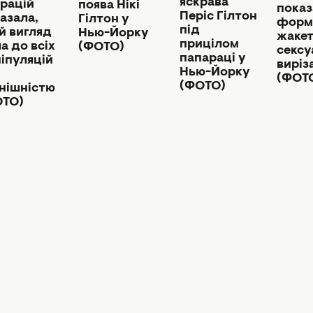
яскрава
рацій
поява Нікі
показ
Періс Гілтон
азала,
Гілтон у
форм
під
й вигляд
Нью-Йорку
жакет
прицілом
а до всіх
(ФОТО)
секс
папараці у
іпуляцій
виріз
Нью-Йорку
(ФОТ
(ФОТО)
нішністю
ОТО)