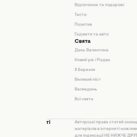
нтер'єр
Відпочинок та подорожі
арини
Тести
Позитив
Гаджети та авто
Свята
День Валентина
Новий рік і Різдво
дказки
8 Березня
и
Великий піст
іки
Великдень
Всі свята
ття
 конфіденційності
Авторські права статей захищ
матеріалів в інтернеті можли
на політика
для індексації НЕ НИЖЧЕ ДР