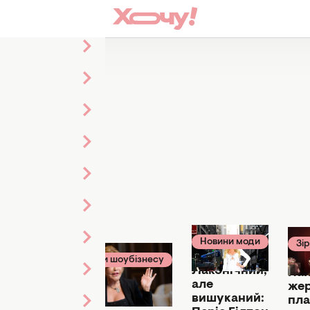
статті
ни моди
Новини моди
Зі
ого 2025
11 грудня 2024
27 с
Новини шоубізнесу
стилі:
Лаконічний,
02 січня 2025
Най
с Гілтон
але
же
Легендарна
іряла
вишуканий:
пла
"жінка-кішка"