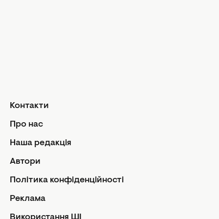
Дизайн та і
Краса і здоров'я
Догляд за обличчям та тілом
Домашні тв
Догляд за волоссям
Сад і город
Макіяж
Лайфхаки
Кухня
Манікюр та педикюр
Рецепти
Дієти та харчування
Їжа
Здоров'я
Контакти
Кулінарні пі
Парфумерія
Стосунк
Про нас
Фітнес
Ми та чолов
Наша редакція
Секс
Автори
Сімейне жи
Політика конфіденційності
Діти
Автори
Політика
Реклама
Контакти
Редакцій
Використання ШІ