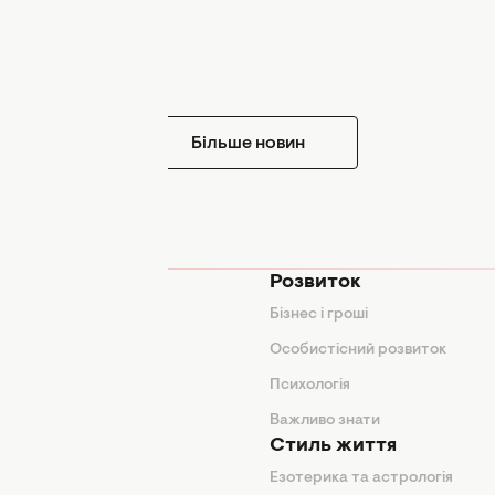
Більше новин
мода
Розвиток
и
Бізнес і гроші
поради
Особистісний розвиток
Психологія
ди
Важливо знати
Стиль життя
Езотерика та астрологія