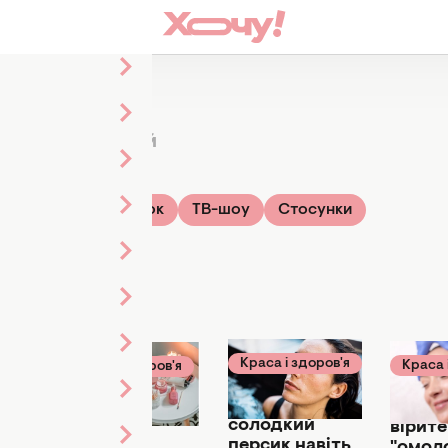
ям
257 статтей
Свята
Розвиток
ТВ-шоу
Стосунки
Краса і здоров'я
Краса 
Краса і здоров'я
17 червня 15:00
16 червн
17 червня 23:17
Шкіра як
Ви ді
Подвійне
солодкий
вірите
очищення
персик навіть