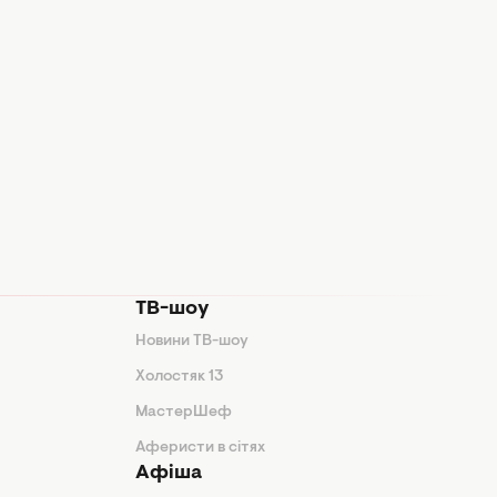
ТВ-шоу
Новини ТВ-шоу
Холостяк 13
МастерШеф
Аферисти в сітях
Афіша