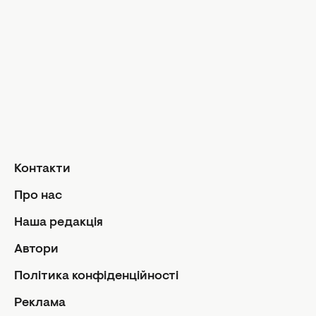
Твій дім
Інтерв'ю
Дизайн та і
Краса і здоров'я
Догляд за обличчям та тілом
Домашні тв
Догляд за волоссям
Сад і город
Макіяж
Лайфхаки
Кухня
Манікюр та педикюр
Рецепти
Дієти та харчування
Їжа
Здоров'я
Контакти
Кулінарні пі
Парфумерія
Стосунк
Про нас
Фітнес
Ми та чолов
Наша редакція
Секс
Автори
Сімейне жи
Політика конфіденційності
Діти
Автори
Політика
Реклама