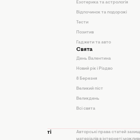
Езотерика та астрологія
нтер'єр
Відпочинок та подорожі
арини
Тести
Позитив
Гаджети та авто
Свята
День Валентина
Новий рік і Різдво
дказки
8 Березня
и
Великий піст
іки
Великдень
Всі свята
ття
 конфіденційності
Авторські права статей захищ
матеріалів в інтернеті можли