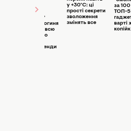
"омол
шкіри чи
у +30°C: ці
за 100
ом
ніякого
прості секрети
ТОП-5 
є
ранкового
зволоження
гаджет
ом,
вмивання?
змінять все
варті 
Дерматологиня
копій
ям
розповіла всю
правду про
популярні
beauty-тренди
з TikTok
лом
рма
ги