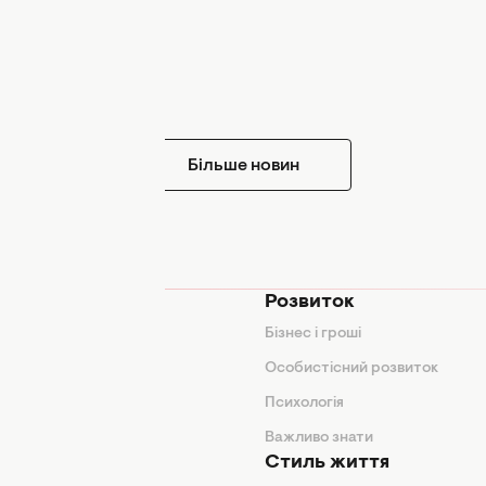
Більше новин
мода
Розвиток
и
Бізнес і гроші
поради
Особистісний розвиток
Психологія
ди
Важливо знати
Стиль життя