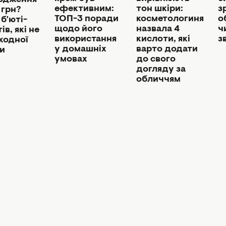
одження"
ефективним:
тон шкіри:
з
 грн?
ТОП-3 поради
косметологиня
о
б'юті-
щодо його
назвала 4
ч
ів, які не
використання
кислоти, які
з
жодної
у домашніх
варто додати
ки
умовах
до свого
догляду за
обличчям