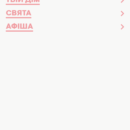
ТВІЙ ДІМ
Важливо знати
26 травня 2023
СВЯТА
Вражає своєю унікальністю: нові факти
про тіло людини
АФІША
Зірки
Новини шоу-бізнесу
Знаменитості
Зіркова краса
Досьє
Музика
Інтерв'ю
Краса і здоров'я
Догляд за обличчям та тілом
Догляд за волоссям