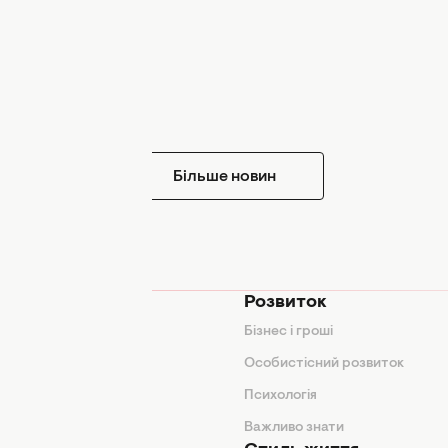
Більше новин
мода
Розвиток
и
Бізнес і гроші
поради
Особистісний розвиток
Психологія
ди
Важливо знати