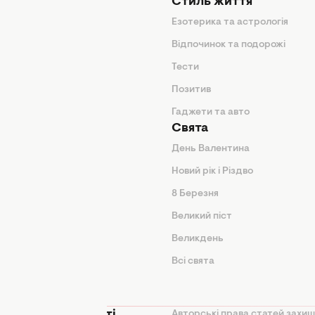
Стиль життя
Езотерика та астрологія
нтер'єр
Відпочинок та подорожі
арини
Тести
Позитив
Гаджети та авто
Свята
День Валентина
Новий рік і Різдво
дказки
8 Березня
и
Великий піст
іки
Великдень
Всі свята
ття
Авторські права статей захищ