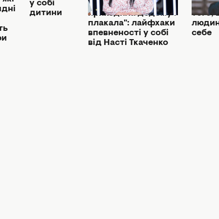
у собі
приклад, а я
обдар
идні
дитини
приходила додому і
того,
плакала": лайфхаки
людин
ть
впевненості у собі
себе
ри
від Насті Ткаченко
і