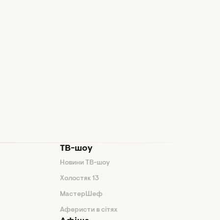
ТВ-шоу
Новини ТВ-шоу
Холостяк 13
МастерШеф
Аферисти в сітях