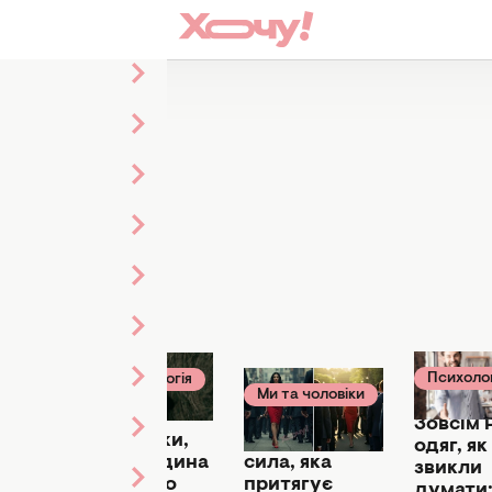
Психолог
Психологія
Ми та чоловіки
18 лютого
30 листопада
07 квітня 2025
2025
Зовсім 
озвиток
Магнетична
4 ознаки,
одяг, як
сила, яка
що людина
звикли
ків
притягує
глибоко
думати: