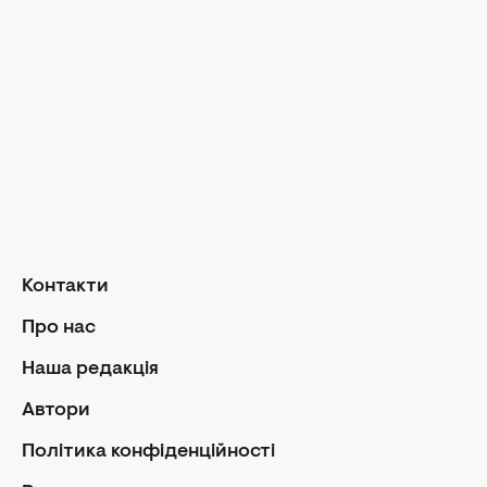
Музика
Шопінг
Твій дім
Інтерв'ю
Дизайн та і
Краса і здоров'я
Догляд за обличчям та тілом
Домашні тв
Догляд за волоссям
Сад і город
Макіяж
Лайфхаки
Кухня
Манікюр та педикюр
Рецепти
Дієти та харчування
Їжа
Здоров'я
Контакти
Кулінарні пі
Парфумерія
Стосунк
Про нас
Фітнес
Ми та чолов
Наша редакція
Секс
Автори
Сімейне жи
Політика конфіденційності
Діти