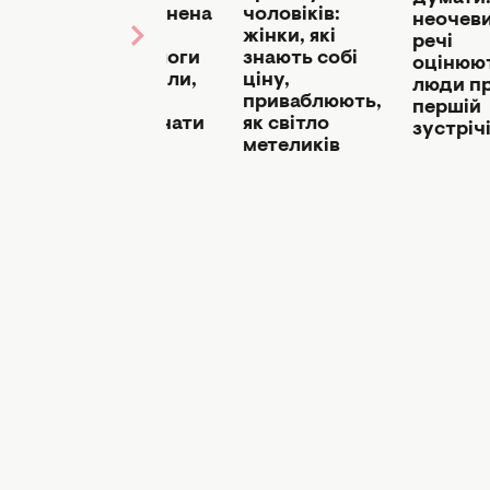
і вивів
чоловіків:
невпевнена
неочев
знак,
жінки, які
в собі:
речі
іші за
знають собі
психологи
оцінюю
ціну,
пояснили,
люди п
приваблюють,
як це
першій
як світло
розпізнати
зустріч
метеликів