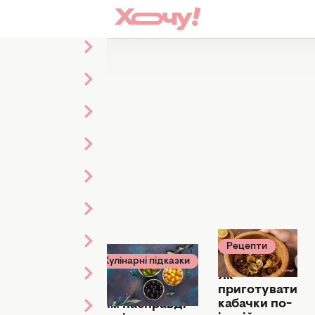
Рецепти
Рецепти
21 липня
14 липня 11:36
11:00
Кулінарні підказки
15 липня 18:30
Як
Замість
приготувати
Мало хто знає:
обридлих
кабачки по-
чим насправді
салатів: