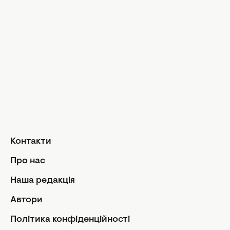
Музика
Шопінг
Твій дім
Інтерв'ю
Дизайн та і
Краса і здоров'я
Догляд за обличчям та тілом
Домашні тв
Догляд за волоссям
Сад і город
Макіяж
Лайфхаки
Кухня
Манікюр та педикюр
Рецепти
Дієти та харчування
Їжа
Здоров'я
Контакти
Кулінарні пі
Парфумерія
Стосунк
Про нас
Фітнес
Ми та чолов
Наша редакція
Секс
Автори
Сімейне жи
Політика конфіденційності
Діти