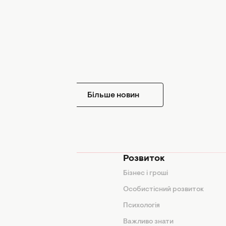
Більше новин
мода
Розвиток
и
Бізнес і гроші
поради
Особистісний розвиток
Психологія
ди
Важливо знати