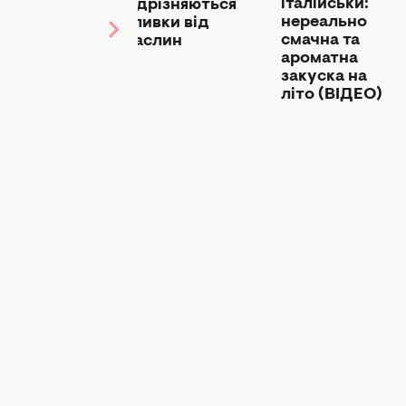
італійськи:
відрізняються
яскрава
нереально
оливки від
та
смачна та
маслин
бюджетна
ароматна
вітамінна
закуска на
закуска,
літо (ВІДЕО)
якщо
гості вже
на порозі
(РЕЦЕПТ)