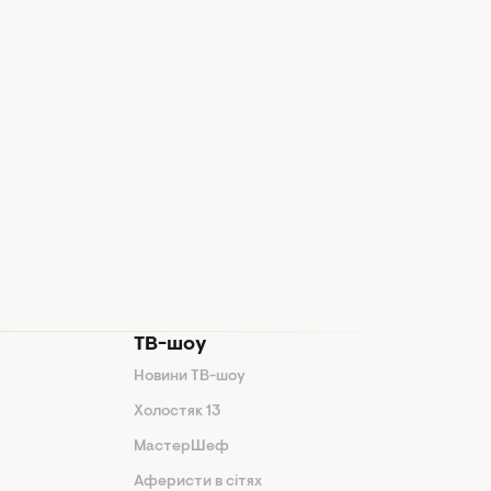
ТВ-шоу
Новини ТВ-шоу
Холостяк 13
МастерШеф
Аферисти в сітях