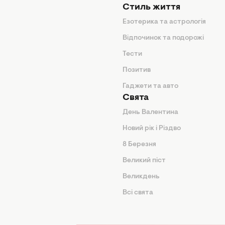
Стиль життя
Езотерика та астрологія
нтер'єр
Відпочинок та подорожі
арини
Тести
Позитив
Гаджети та авто
Свята
День Валентина
Новий рік і Різдво
дказки
8 Березня
и
Великий піст
іки
Великдень
Всі свята
ття