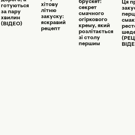
дорого, а
брускет:
Ця п
хітову
готуються
секрет
заку
літню
за пару
смачного
перц
закуску:
хвилин
огіркового
смак
яскравий
(ВІДЕО)
крему, який
рест
рецепт
розлітається
шед
зі столу
(РЕЦ
першим
ВІДЕ