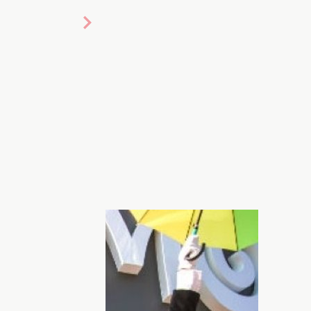
соты и здоровья «КОСМО» официально
 столицы по адресу: бульвар Тараса
это стильный интерьер, просторный
ия. Особенно порадует модниц