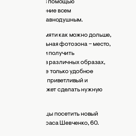
 мимы, которые с помощью
днимали настроение всем
ого не оставило равнодушным.
 оставался в памяти как можно дольше,
изована специальная фотозона – место,
ться от души, но и получить
ых фотографий в различных образах,
 «КОСМО» – это не только удобное
нт товаров, но и приветливый и
рый всегда поможет сделать нужную
сультацию.
к и гостей столицы посетить новый
ресу: бульвар Тараса Шевченко, 60.