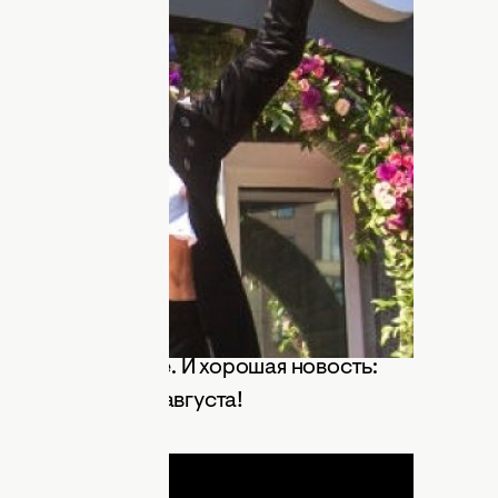
ной косметики, парфюмерии и
жидал настоящий праздник. Атмосфера
расная дорожка, изысканная
одом в магазин, элегантные мужчины во
х посетительниц ко входу. Каждая
ящей звездой.
ё один сюрприз – подарки за покупки.
 работа профессиональных визажистов,
лающей женщине. И хорошая новость:
м «КОСМО» до 8 августа!
ДНЯ