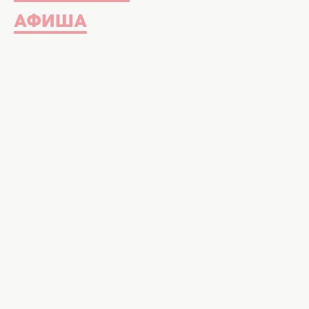
АФИША
28 июля национальная сеть кра
открыла новый магазин в центре
Шевченко, 60. Новый «КОСМО» – 
торговый зал и удобная навигац