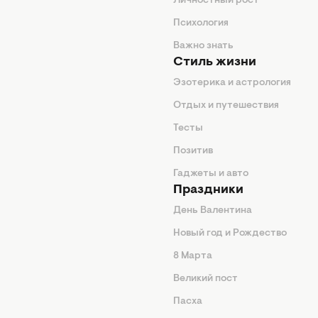
ие советы
Личностный рост
я
Психология
енды
Важно знать
Стиль жизни
Эзотерика и астрология
нтерьер
Отдых и путешествия
животные
Тесты
од
Позитив
Гаджеты и авто
Праздники
День Валентина
Новый год и Рождество
 подсказки
8 Марта
ия
Великий пост
ины
Пасха