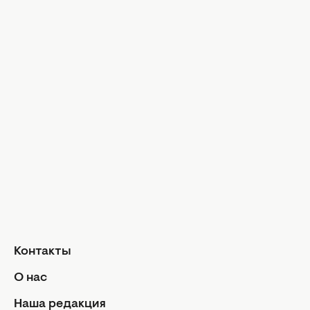
Знаменитости
Практическ
Звездная красота
Иконы стил
Досье
Модные тр
Музыка
Шопинг
Твой дом
Интервью
Дизайн и и
Красота и здоровье
Уход за лицом и телом
Домашние 
Уход за волосами
Сад и огор
Макияж
Лайфхаки
Кухня
Маникюр и педикюр
Рецепты
Диеты и питание
Еда
Здоровье
Кулинарные
Контакты
Парфюмерия
Отношен
О нас
Фитнес
Мы и мужч
Наша редакция
Секс