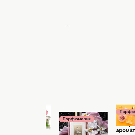
я
Парфю
Парфюмерия
27 июля 1
28 июля 18:05
Парфюмерия
Невер
28 июля 08:00
Аромат,
аромат
который
Устойчивые,