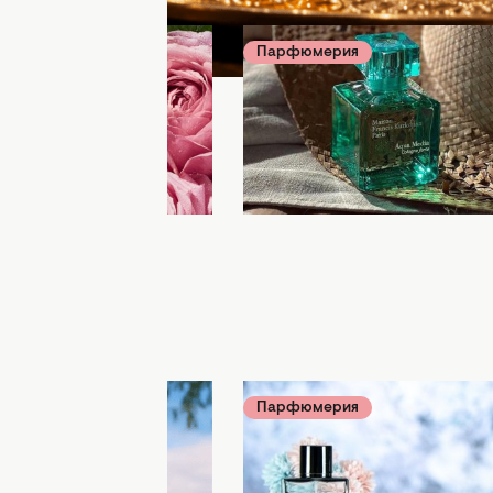
ия
04 августа 18:00
Парфюмерия
04 августа 08:
 спрашивать, чем вы
Завораживающая сладка
5 культовых ароматов
свежесть: как пахнут са
которые снова в моде
модные ароматы с нотой
инжира
ия
03 августа 08:00
Парфюмерия
02 августа 18:0
ид выпустила новый
Главный секрет духов: к
 аромат Eternal
они бывают и когда каж
ая его стоимость
них лучше носить