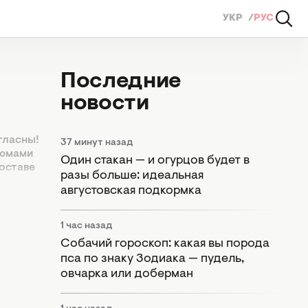
УКР
РУС
Последние
новости
гласны!
37 минут назад
фюмами
Один стакан — и огурцов будет в
составе
разы больше: идеальная
т каких
августовская подкормка
1 час назад
Собачий гороскоп: какая вы порода
пса по знаку Зодиака — пудель,
овчарка или доберман