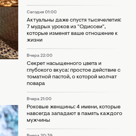
Сегодня 01:00
00
Актуальны даже спустя тысячелетия:
я
7 мудрых уроков из "Одиссеи",
мые
которые изменят ваше отношение к
жизни
Вчера 22:00
Секрет насыщенного цвета и
глубокого вкуса: простое действие с
томатной пастой, о которой молчат
повара
Вчера 21:00
Роковые женщины: 4 имени, которые
0
навсегда западают в память каждого
мужчины
акие
дый из
Вчера 20:39