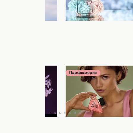
ия
01 августа 08:00
Парфюмерия
31 июля 20:35
е старые флаконы! 5
Новая эра для мирового
ых духов из 2000-х,
бренда: раскрыто имя гл
ы снова будем
музы Prada Beauty