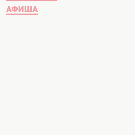
АФИША
Парфюмерия
Сегодня 08:00
ДУХИ С ЗАПАХОМ 
АРОМАТА НА ОСЕ
ЛЕДИ