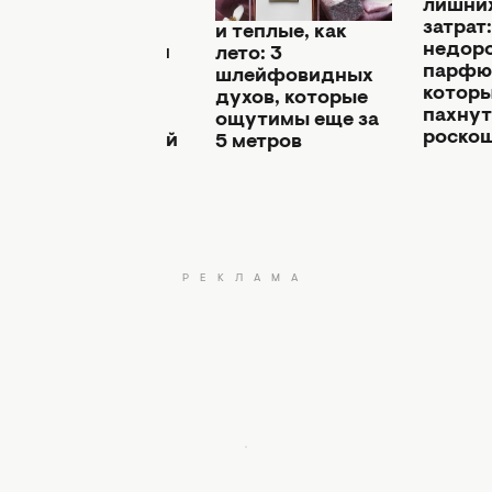
5
лишни
хочется
обольстительные
затрат:
носить
и теплые, как
недор
всегда: духи
лето: 3
парфю
с ноткой
шлейфовидных
котор
липы,
духов, которые
о
пахнут
которые
ощутимы еще за
роско
станут вашей
5 метров
визитной
карточкой