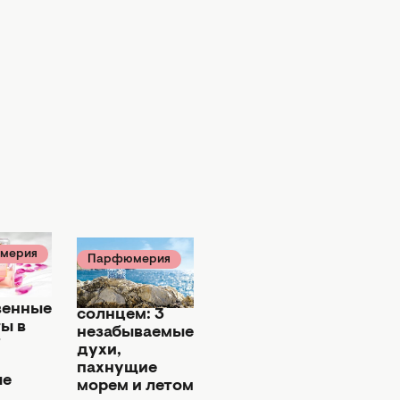
мерия
Парфюмерия
08:00
21 июля 09:10
Навеянные
венные
солнцем: 3
ы в
незабываемые
7
духи,
пахнущие
ые
морем и летом