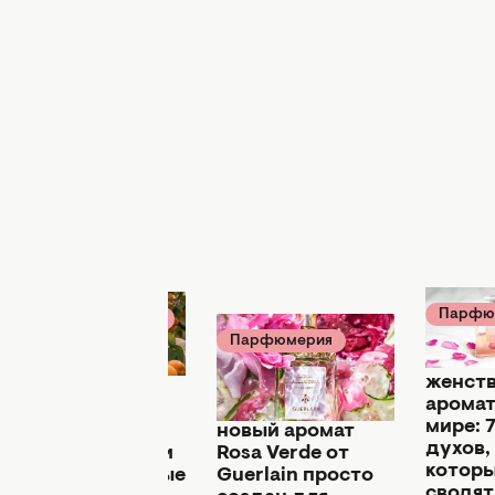
я
Парфю
Парфюмерия
22 июля 
23 июля 08:00
Парфюмерия
Самые
22 июля 18:00
Аромат,
женст
который
Романтический и
аромат
хочется
чувственный:
мире: 
смаковать:
новый аромат
духов,
почему духи
Rosa Verde от
котор
"Абрикосовые
Guerlain просто
сводят