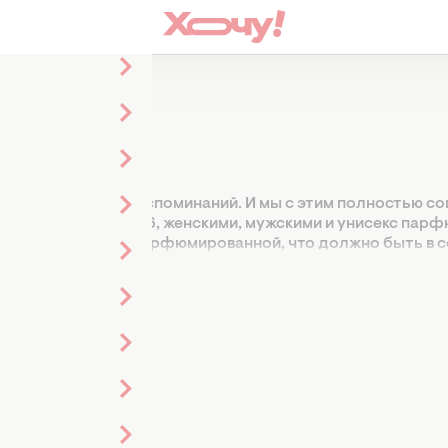
ая сильная форма воспоминаний. И мы с этим полностью со
ыми ароматами 2026, женскими, мужскими и унисекс пар
ода отличается от парфюмированной, что должно быть в 
себя или на подарок, какие бывают группы ароматов и о