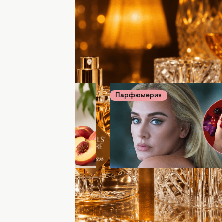
ия
06 августа 18:00
Парфюмерия
05 августа 18:0
рого и свежо: 4
Любимый парфюм Адель
парфюма с сочной
культовый аромат, кото
тарина
певица не изменяет года