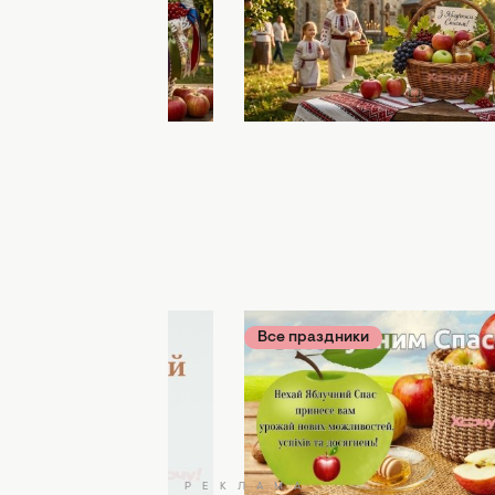
картинки и открытки,
Преображением Господн
порадуют ваших
2026: душевные поздрав
стихи и светлые картинк
самых родных
ики
06 августа 09:38
Все праздники
05 августа 22:
ым Спасом! Лучшие
Поздравьте родных с
ельные картинки и
Яблочным Спасом 2026:
— украинский
подборка теплых и душ
стихов и картинок