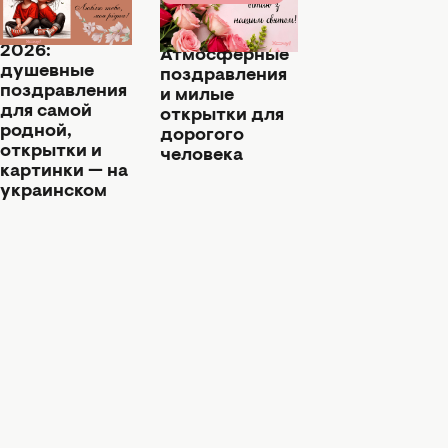
02 августа 02:15
01 августа 12:26
День сестер
С Днем сестер!
2026:
Атмосферные
душевные
поздравления
поздравления
и милые
для самой
открытки для
родной,
дорогого
открытки и
человека
картинки — на
украинском