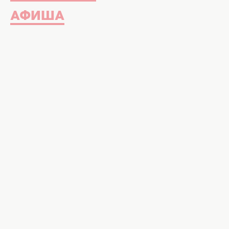
АФИША
Все праздники
Сегодня 11:35
ПОДАРИТЕ КАПЕЛ
КТО БЕРЕЖЕТ НА
СИЯЮЩИХ ОТКРЫ
ОФТАЛЬМОЛОГА