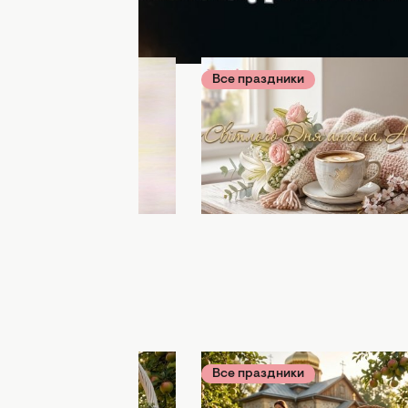
ики
Вчера 09:00
Все праздники
Вчера 08:30
ой силы и молитв о
Милая Анна, с Днем анге
о обязательно нужно
Поздравления в стихах и
а Успение праведной
лучшие картинки на име
украинском
ики
06 августа 10:25
Все праздники
06 августа 10:
ым Спасом! Самые
С Яблочным Спасом и