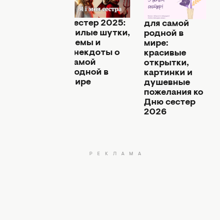
02 августа 19:46
02 августа 11:40
 августа 12:11
С днем
Теплые слова
е все знают,
сестер 2025:
для самой
то это грех:
милые шутки,
родной в
 продуктов,
мемы и
мире:
оторые
анекдоты о
красивые
ельзя
самой
открытки,
вятить на
родной в
картинки и
блочный
мире
душевные
пас
пожелания ко
Дню сестер
2026