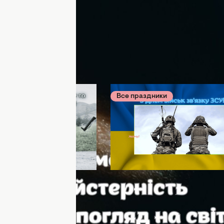
ики
Сегодня 09:51
Все праздники
Вчера 20:39
яем невидимых
День войск связи и
в нашей страны!
кибербезопасности ВСУ!
ртинки и пожелания
История праздника и
йск связи и
искренние поздравления
пасности ВСУ 2026
украинском языке