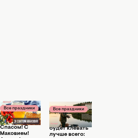
Все праздники
Все праздники
31 июля 18:19
31 июля 11:45
С Медовым
Когда рыба
Спасом! С
будет клевать
Маковием!
лучше всего: