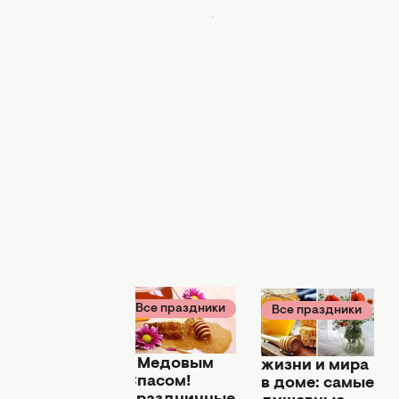
Все праздники
Все праздники
Все праздники
31 июля 20:07
31 июля 19:19
 августа 01:32
Поздравляем
Сладкой
едовый
с Медовым
жизни и мира
пас 2026:
Спасом!
в доме: самые
ыберите