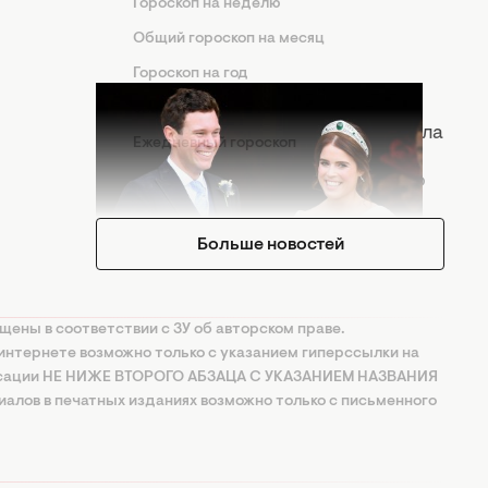
Гороскоп на неделю
Общий гороскоп на месяц
Гороскоп на год
Вчера 11:28
Знаки Зодиака
Принцесса Евгения в третий раз стала
Ежедневный гороскоп
матерью! Первое фото
новорожденной дочери растрогало
сеть
Больше новостей
щены в соответствии с ЗУ об авторском праве.
интернете возможно только с указанием гиперссылки на
ксации НЕ НИЖЕ ВТОРОГО АБЗАЦА С УКАЗАНИЕМ НАЗВАНИЯ
алов в печатных изданиях возможно только с письменного