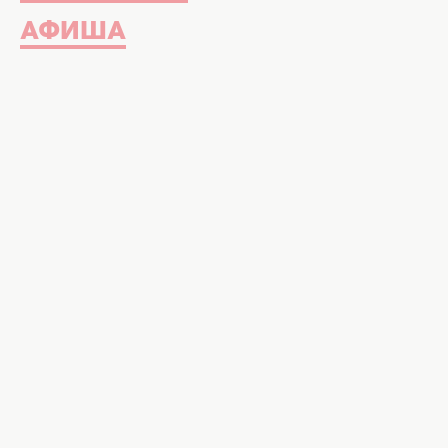
АФИША
Аферисти в сітях
16 мая 2025
ПОСТАНОВКА ИЛИ
КРИСТИНА ЛЕБЕ
ПРАВДУ О ПОПУ
"АФЕРИСТЫ В СЕТ