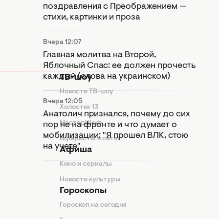
поздравления с Преображением —
стихи, картинки и проза
Вчера 12:07
Главная молитва на Второй,
Яблочный Спас: ее должен прочесть
каждый (слова на украинском)
ТВ-шоу
Новости ТВ-шоу
Вчера 12:05
Холостяк 13
Анатолич признался, почему до сих
МастерШеф
пор не на фронте и что думает о
мобилизации: "Я прошел ВЛК, стою
Аферисты в сетях
на учете"
Афиша
Кино и сериалы
Новости культуры
Гороскопы
Гороскоп на сегодня