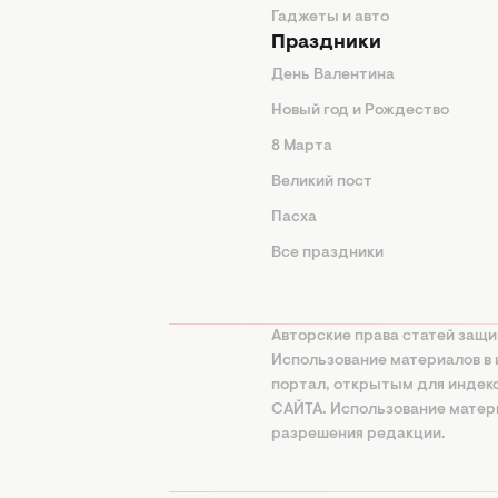
Гаджеты и авто
Праздники
День Валентина
Новый год и Рождество
 подсказки
8 Марта
ия
Великий пост
ины
Пасха
Все праздники
изнь
а
Авторские права статей защи
нциальности
Использование материалов в 
портал, открытым для инде
онная политика
САЙТА. Использование матери
ование ИИ
разрешения редакции.
использования и
ания