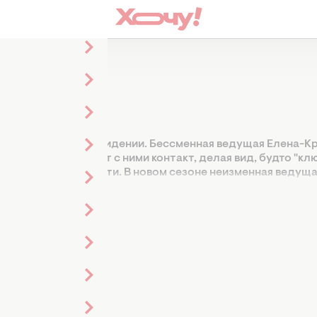
 на украинском телевидении. Бессменная ведущая Елена-К
те и устанавливает с ними контакт, делая вид, будто "кл
не теряет актуальности. В новом сезоне неизменная ведущ
х, которые действуют в Украине во время войны. Не проп