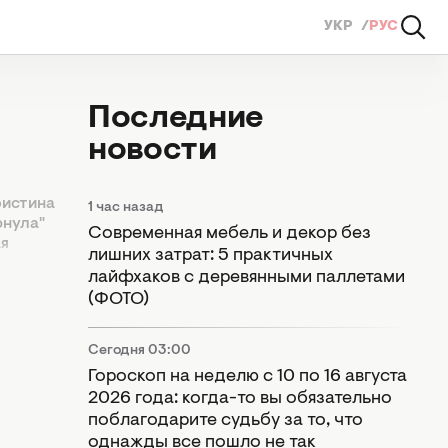
УКР
РУС
Последние
новости
ристина
1 час назад
юнула"
Современная мебель и декор без
ая
лишних затрат: 5 практичных
устите
лайфхаков с деревянными паллетами
(ФОТО)
Сегодня 03:00
Гороскоп на неделю с 10 по 16 августа
2026 года: когда-то вы обязательно
поблагодарите судьбу за то, что
однажды все пошло не так