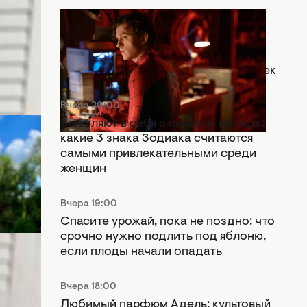
Вчера 20:30
Что означает сцена после титров
"Человек-паук: Абсолютно новый
день": Marvel оставили важный намек
Вчера 20:00
Влюбляют в себя с первого взгляда:
 2023
какие 3 знака Зодиака считаются
самыми привлекательными среди
и когда
женщин
Вчера 19:00
Спасите урожай, пока не поздно: что
срочно нужно подлить под яблоню,
если плоды начали опадать
Вчера 18:00
Любимый парфюм Адель: культовый