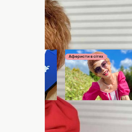
сітях
02 октября 2023
Аферисти в сітях
11 сентября
 мыло вместо iPhone
Стартует новый сезон
ная ведущая шоу
"Аферисты в сетях": где 
 в сетях"
смотреть 1 выпуск
ждает о циничной