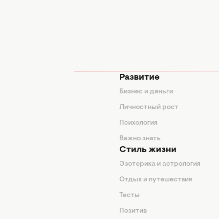
мода
Развитие
ды
Бизнес и деньги
ие советы
Личностный рост
я
Психология
енды
Важно знать
Стиль жизни
Эзотерика и астрология
нтерьер
Отдых и путешествия
животные
Тесты
од
Позитив