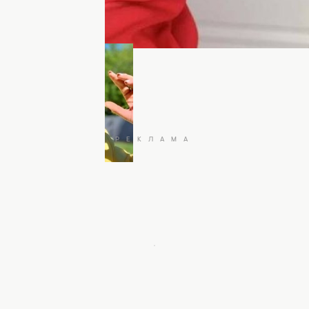
сітях
09 декабря 2022
в сетях" 7 сезон: 13
10.12.22 смотреть
ВИДЕО)