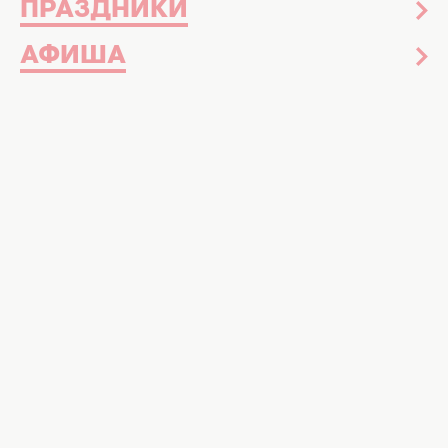
ПРАЗДНИКИ
АФИША
Поговаривают, что в апреле весна точно
придет. Ну или не точно. В любом случае, мы
в редакции ХОЧУ, не собираемся сидеть и
ждать. Давайте просто веселиться вместе!
Куда пойти с подругой
Вечер вина и стихов в RAW
ВІДЕО ДНЯ