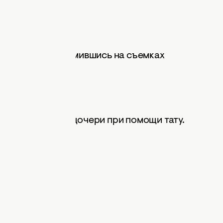
11 года, познакомившись на съемках
 любви к своей дочери при помощи тату.