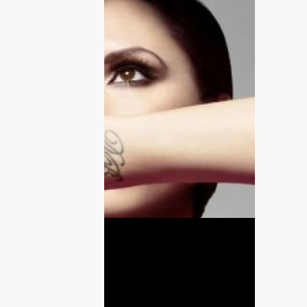
зд, которые уже давно придумали
теле.
х операций
есть дочери. Актер написал на пальцах
ут Эсмеральда. Напомним, что девочка
2 сентября.
ДНЯ