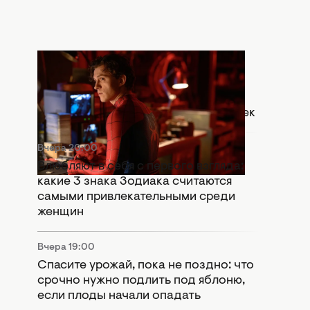
Вчера 20:30
Что означает сцена после титров
"Человек-паук: Абсолютно новый
день": Marvel оставили важный намек
Вчера 20:00
Влюбляют в себя с первого взгляда:
какие 3 знака Зодиака считаются
самыми привлекательными среди
женщин
Вчера 19:00
Спасите урожай, пока не поздно: что
срочно нужно подлить под яблоню,
если плоды начали опадать