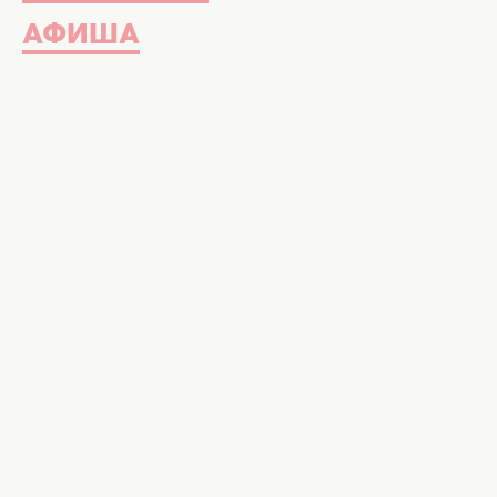
АФИША
Райан Гослинг, Канье Уэст и муж
одновременно набили себе новые
татуировки для того, чтобы выраз
Голливуде никогда не пройдет мод