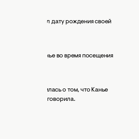
 Канье также набил дату рождения своей
ни в 2007.
ожила фото с Канье во время посещения
 рэпера обмолвилась о том, что Канье
бы Ким его пока отговорила.