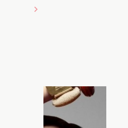
 Камерон Диаз недавно практически
 тату. И все использовали
ить свои чувства. Похоже, в
а на признания в тату.