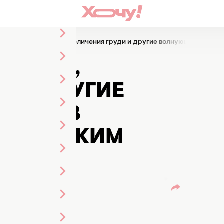
нкости липосакции, увеличения груди и другие волнующие вопро
АКЦИИ,
И И ДРУГИЕ
РОСЫ В
СТИЧЕСКИМ
тания
дактор