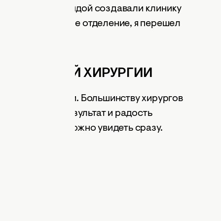
пенно мы с командой создавали клинику
ть хирургическое отделение, я перешел
АСТИЧЕСКОЙ ХИРУРГИИ
е — это операции. Большинству хирургов
ивать грудь — результат и радость
м долгое время можно увидеть сразу.