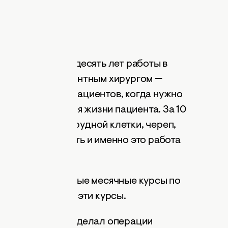
е сразу, спустя десять лет работы в
та я работал ургентным хирургом —
сылали тяжелых пациентов, когда нужно
ию для спасения жизни пациента. За 10
ердца, травмы грудной клетки, череп,
ю операцию делать и именно это работа
ирургии.
кве проходят первые месячные курсы по
росил и уехал на эти курсы.
ческой хирургии: делал операции