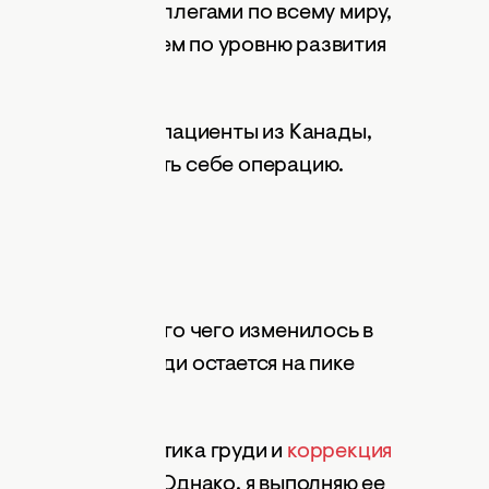
мся опытом с коллегами по всему миру,
и в чем не уступаем по уровню развития
примеров, когда пациенты из Канады,
нно к нам сделать себе операцию.
кой хирургии много чего изменилось в
 увеличению груди остается на пике
 операции: пластика груди и
коррекция
 самых сложных. Однако, я выполняю ее