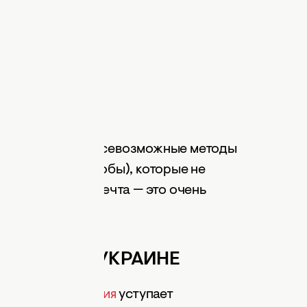
 перепробовала всевозможные методы
ки и другие способы), которые не
что сбылась ее мечта — это очень
ИРУРГИИ В УКРАИНЕ
тическая хирургия
уступает