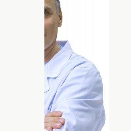
ю груди и как выбрать правильного
 представляет интимная пластика и как
ти и другие волнующие вопросы мы
лу Денищуку.
все популярнее и безопаснее. Мы можем
блему кривых ног, а процедура
, как и чистка зубов. Но девушки все еще
оментах с врачами и родными. Поэтому
ы ответил кандидат медицинских
тним опытом,
youtube-блоггер
— Павел
ДНЯ