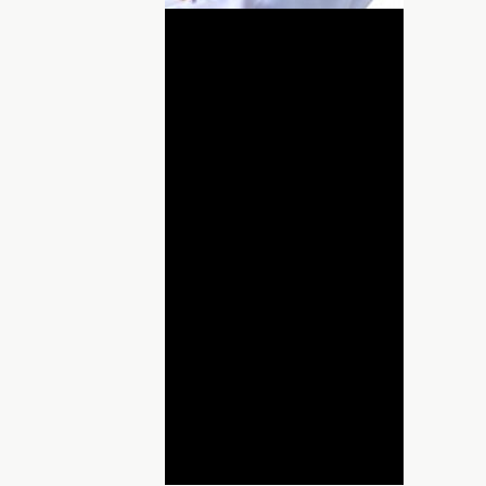
lay
ideo