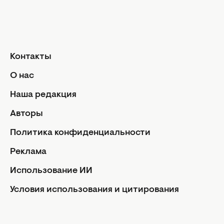
Контакты
О нас
Наша редакция
Авторы
Политика конфиденциальности
Реклама
Использование ИИ
Они убирают темные круги вокруг глаз и
придают коже мягкое сияние, отчего она
Условия использования и цитирования
кажется более здоровой и молодой;
создают оптический обман - неровности
Facebook
Instagram
Youtube
Viber
Rss