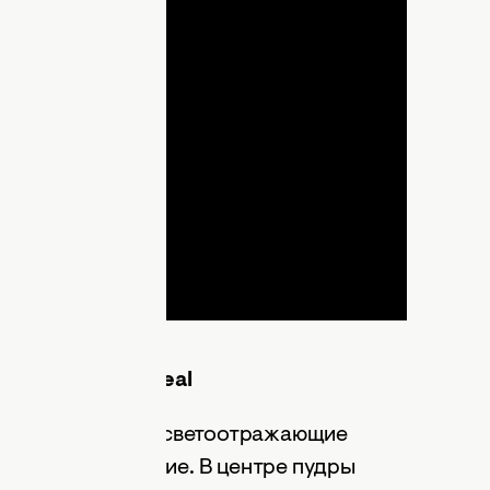
lay
ideo
agique
от
L
’
Oreal
L’Oreal содержит светоотражающие
риобретает сияние. В центре пудры