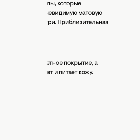
орбирующие гранулы, которые
блачают кожу в невидимую матовую
 и свечение изнутри. Приблизительная
от
MAC
актически незаметное покрытие, а
осится, ухаживает и питает кожу.
рн.