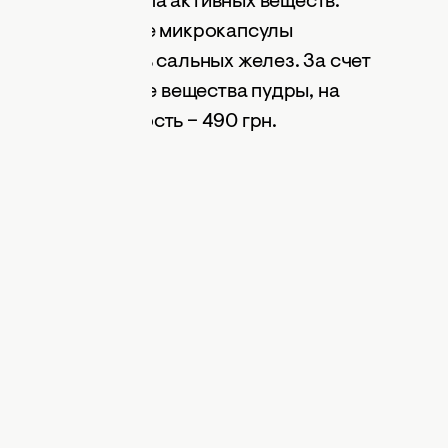
 содержит два типа активных веществ:
ествами, а также микрокапсулы
ие деятельность сальных желез. За счет
тают увлажняющие вещества пудры, на
тельная стоимость – 490 грн.