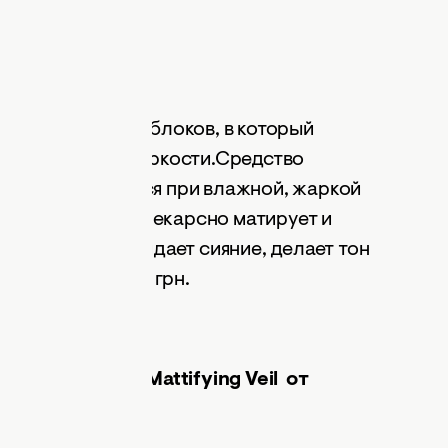
колько цветовых блоков, в который
 коже сияния и яркости.Средство
идеально держится при влажной, жаркой
вет, не течет). Прекарсно матирует и
чки, рубцы), придает сияние, делает тон
стоимость– 461 грн.
Compact Powder Mattifying Veil
от