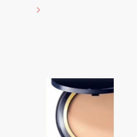
й косметички. Именно пудру мы
ьюти-средств, поэтому она всегда
одобранное средство не только
ет лица, но и поможет поддержать
 подготовил подборку лучших