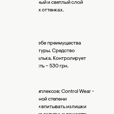
, а вокруг - темный и светлый слой
дставлена в двух оттенках.
рн.
торая сочетает в себе преимущества
ы и гелевой текстуры. Средство
иров, масел и талька. Контролирует
тельная стоимость – 530 грн.
ontrol
от
Dior
ва новейших комплексов: Control Wear -
икрогранулы разной степени
й период времени впитывать излишки