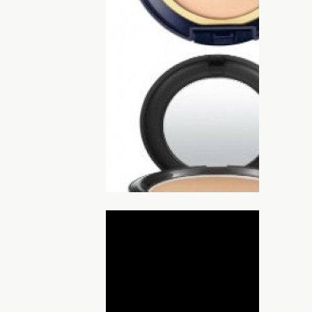
ециальный комплекс Outdoor:
благодаря которому средство идеально
ние. Пудра не сушит кожу и легко
 Сразу после нанесения средство
естественного загара. Приблизительная
ДНЯ