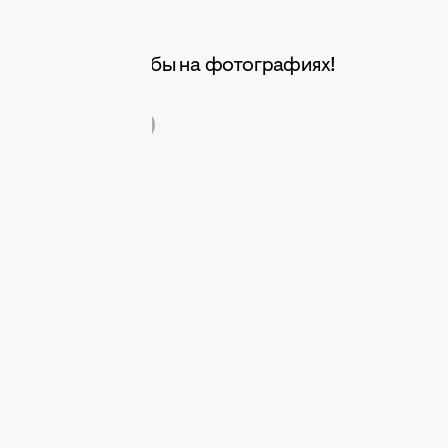
оваться ими хотя бы на фотографиях!
вечерний макияж