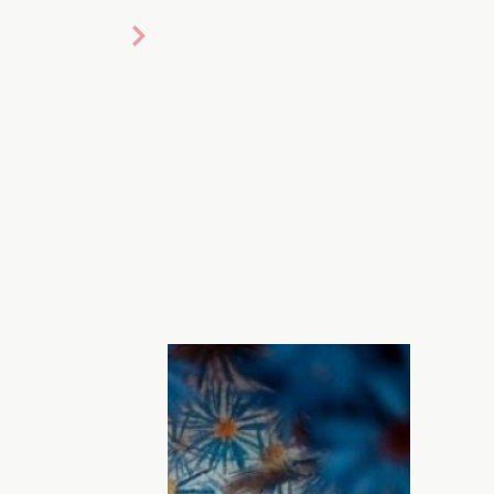
акияжа, то имеем в виду создание
ьных глаз и красивых губ. Но это
ожить нам макияж. Сегодня мы покажем