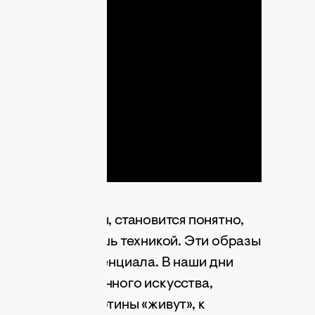
lay
ideo
еальные картины, становится понятно,
вается одной лишь техникой. Эти образы
творческого потенциала. В наши дни
м видом современного искусства,
 Только эти картины «живут», к