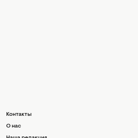
Знаменитости
Практическ
Звездная красота
Иконы стил
Досье
Модные тр
Музыка
Шопинг
Твой дом
Интервью
Дизайн и и
Красота и здоровье
Уход за лицом и телом
Домашние 
Уход за волосами
Сад и огор
Макияж
Лайфхаки
Кухня
Маникюр и педикюр
Рецепты
Диеты и питание
Еда
Здоровье
Кулинарные
Контакты
Парфюмерия
Отношен
О нас
Фитнес
Мы и мужч