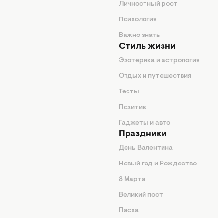
ие советы
Личностный рост
я
Психология
енды
Важно знать
Стиль жизни
Эзотерика и астрология
нтерьер
Отдых и путешествия
животные
Тесты
од
Позитив
Гаджеты и авто
Праздники
День Валентина
Новый год и Рождество
 подсказки
8 Марта
ия
Великий пост
ины
Пасха