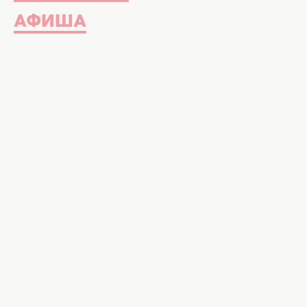
АФИША
Когда мы говорим об искусстве м
идеального тона лица, выразител
далеко не все, что может предл