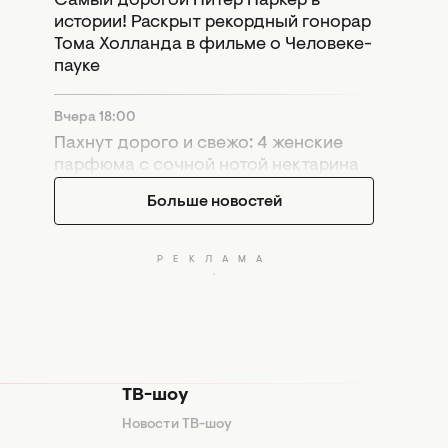
Самый дорогой Питер Паркер в
истории! Раскрыт рекордный гонорар
Тома Холланда в фильме о Человеке-
пауке
Вчера 18:00
Пахнут дорого и свежо: 4 женские
парфюма с сочной нотой нектарина
Больше новостей
ТВ-шоу
Новости ТВ-шоу