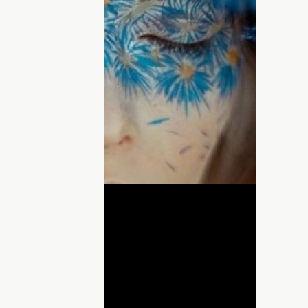
анные визажистами на лицах
ят обычные девушки до и после
ой кожей они превращаются в
ое преображение, то оно говорит в
ме визажиста.
вый макияж 2015
ДНЯ