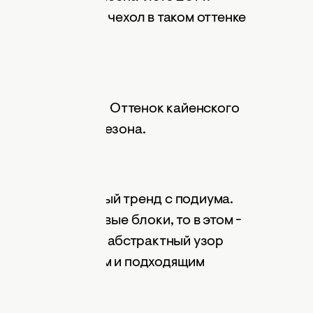
овый, мятный - чехол в таком оттенке
у - яркие цвета. Оттенок кайенского
 вот они, герои сезона.
r blocking - модный тренд с подиума.
 крупные цветовые блоки, то в этом -
ла, напоминающий абстрактный узор
он универсальным и подходящим