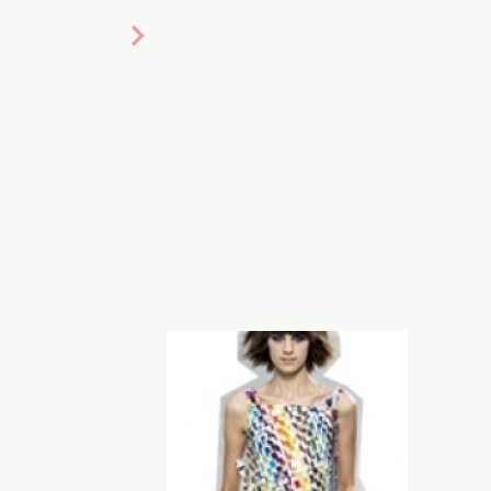
предметом необходимости, а
ля телефона также соответствуют
 прекрасно сочетаются с образами
их производителей аксессуаров для