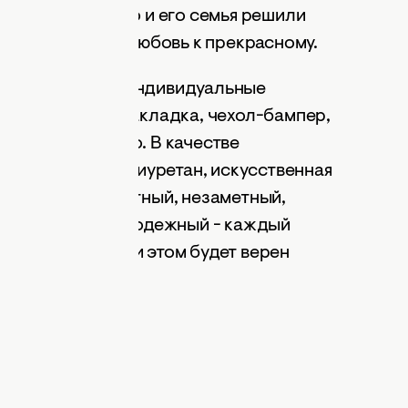
ристоф Джакобуко и его семья решили
- подарить всем любовь к прекрасному.
ые тенденции и индивидуальные
книжка, чехол-накладка, чехол-бампер,
е чехол-зеркало. В качестве
ал, пластик, полиуретан, искусственная
упертонкий, элитный, незаметный,
кий, мужской, молодежный - каждый
 телефона и при этом будет верен