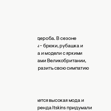
лассического гардероба. В сезоне
жинсовые образы - брюки, рубашка и
 платья из денима и модели с яркими
дут чехлы с флагами Великобритании,
омощью можно выразить свою симпатию
ный образ
енно здесь создается высокая мода и
лучайно чехлы бренда Itskins придумали