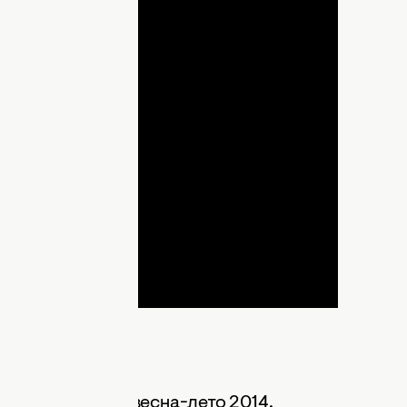
lay
ideo
й тренд сезона весна-лето 2014.