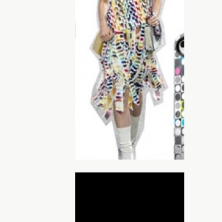
редставляет модные тренды весенне-
ренда Itskins можно найти в онлайн-
 Мобильные фишки, ТехноЕж, а также в
Мобильные фишки.
жает последние события и волнения
ый способ показать свою позицию в
айте классический защитный принт в
ым сочетанием серого и розового.
ДНЯ