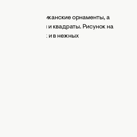
нты
восточные и африканские орнаменты, а
ги, треугольники и квадраты. Рисунок на
вых оттенках, так и в нежных