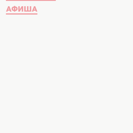
АФИША
Гаджеты давно стали не просто 
настоящей данью моде. Чехлы д
последним модным тенденциям и
стильных it-girls. Один из лучш