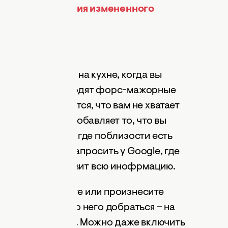
тил дудл: история измененного
магазин
надобится карты на кухне, когда вы
 Но иногда происходят форс-мажорные
вления оказывается, что вам не хватает
т огня в масло добавляет то, что вы
овсем не знаете, где поблизости есть
аях вы можете запросить у Google, где
, и он предоставит всю инофрмацию.
т, просто введите или произнесите
к покажет, как до него добраться – на
орте или пешком. Можно даже включить