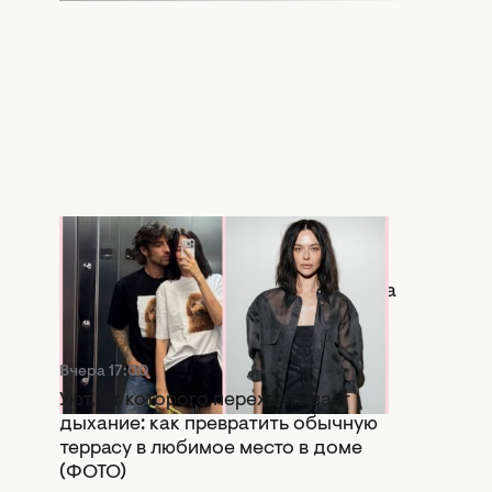
Вчера 17:56
Копия бывшей: в Сети активно
сравнивают новую девушку Дантеса
с Дорофеевой (ФОТО)
Вчера 17:00
Уют, от которого перехватывает
дыхание: как превратить обычную
террасу в любимое место в доме
(ФОТО)