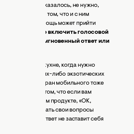
Но все это, как оказалось, не нужно,
 вы подумаете о том, что и с ним
однако нам на помощь может прийти
т все так: нужно включить голосовой
, а Google даст мгновенный ответ или
 незаменима на кухне, когда нужно
ать больше о каких-либо экзотических
анными руками экран мобильного тоже
этой функции в том, что если вам
ий в том или ином продукте, «OK,
ужно смело задавать свои вопросы
а в стакане», и ответ не заставит себя