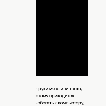
lay
ideo
ие блюда, взяв в руки мясо или тесто,
но погуглить, поэтому приходится
ть руки и успеть сбегать к компьютеру,