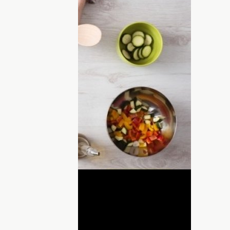
о забить в строку поисковика
ам необходимо кое-что разузнать, или
ентов. Но в процессе приготовления
расскажем вам о том, как голосовой
т стать лучшим кулинарным
астоящего
мастер-шефа
.
оготип: дудл в виде ролика
ком Google на кухне
ДНЯ