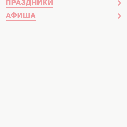
ПРАЗДНИКИ
АФИША
Молодая мама показала, что
материнство
может быть веселым
и вдохновляющим.
Она стала фотографировать свою
маленькую дочь
в костюмах знаменитых
персонажей
, вызвав восторг у своих
подписчиков и других пользователей
Инстаграма. Смотрите в нашей галерее
невероятно забавные образы
фотогеничной малышки.
Быть мамой – это сложная ежедневная