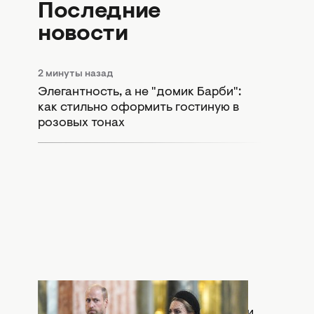
Последние
новости
2 минуты назад
Элегантность, а не "домик Барби":
как стильно оформить гостиную в
розовых тонах
1 час назад
Раскол в монархии: Кейт Миддлтон и