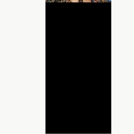
lay
ideo