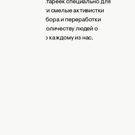
на 0,5 тонны батареек специально для
 здавайтесь!». Эти смелые активистки
ассоциацию для сбора и переработки
 можно большему количеству людей о
арейки абсолютно каждому из нас.