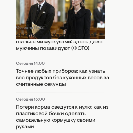
принц Уильям попали в громкий
скандал
Сегодня 14:22
41-летняя Тина Кароль поразила
стальными мускулами: здесь даже
мужчины позавидуют (ФОТО)
Сегодня 14:00
Точнее любых приборов: как узнать
вес продуктов без кухонных весов за
считанные секунды
Сегодня 13:00
Потери корма сведутся к нулю: как из
пластиковой бочки сделать
самодельную кормушку своими
руками