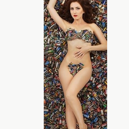
ект
по мотивам культового фильма
рый создан для привлечения внимания
ольного выбрасывания отработанных
овать различные болезни. С помощью
ать о своих планах создать
орая будет заниматься переработкой
иале все подробности о страшном
ак обезопасить себя от тяжелых
них.
афироваться на горе батареек
дупреждениям ученых о загрязнении
 не вникает в эти проблемы.
ДНЯ