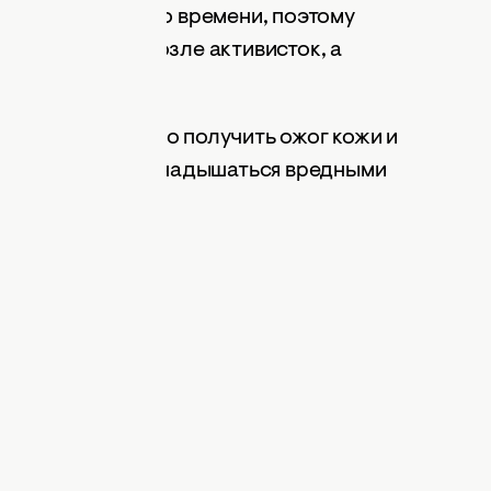
й и затратной по времени, поэтому
осредственно возле активисток, а
опасные.
ареек можно было получить ожог кожи и
лот и щелочей, и надышаться вредными