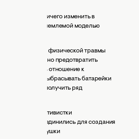
пу «я не смогу ничего изменить в
ажется вполне приемлемой моделью
то из нас получает физической травмы
ь их причины можно предотвратить
ой цель изменить отношение к
ер, перестать выбрасывать батарейки
избежав риска получить ряд
и рассказать активистки
р», которые объединились для создания
фотосессии. Девушки