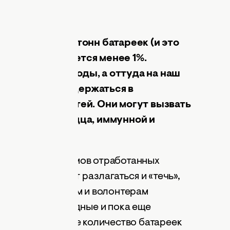
возят 12 тысяч тонн батареек (и это
из них собирается менее 1%.
 и грунтовые воды, а оттуда на наш
ы, которые содержаться в
 взрослых и детей. Они могут вызвать
ния мозга, сердца, иммунной и
о 555 килограммов отработанных
ремени начинают разлагаться и «течь»,
динения, моделям и волонтерам
 и протереть годные и пока еще
ортировать такое количество батареек