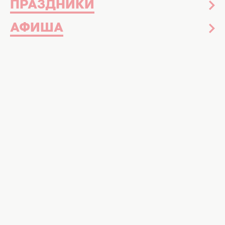
ПРАЗДНИКИ
АФИША
Самое грязное порно в истори появилось
сегодня на сайте
PornHub
. Если вы не
любите видео из категории "хард", все
равно не переключайтесь.
В чем дело?
Ролик от порноресурса сняли на одном из
самых грязных пляжей мира. Среди кучи
мусора актеры занимались сексом, в это же
время люди в костюмах с надписью
PornHub
собирали мусор вокруг.
ВІДЕО ДНЯ