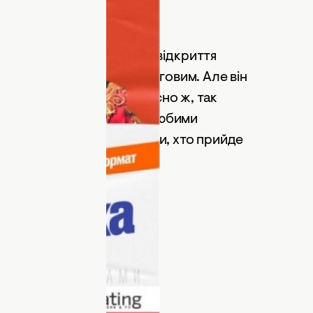
а: Театр на Подоле
о? Правильно, за три дні відкриття
, його можна назвати черговим. Але він
ємо на повну залу і, звісно ж, так
йти разом з вами, нашими любими
о нас не перший рік, і тими, хто прийде
я назавжди!