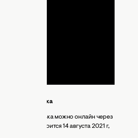
lay
ideo
аталія Могилевська
Наталія Могилевська можно онлайн через
ка в Киеве состоится 14 августа 2021 г,