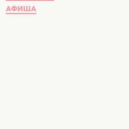
АФИША
Куда пойти в Киеве на выходных 14 и
окном — лето! А выходные созданы 