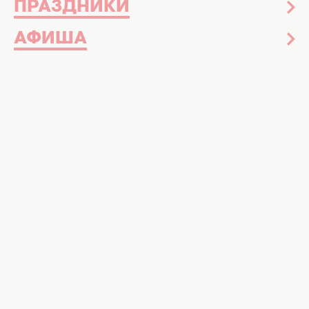
ПРАЗДНИКИ
АФИША
Российский артист Филипп Киркоров
прокомментировал
попадание под санкции
СНБО
, неуважительно обратившись к
Владимиру Зеленскому. На своей странице
в Instagram певец заявил, что внесение его
имени в списки запрещенных артистов
якобы "признало его талант".
Пропагандист, который поддерживает
российскую агрессию, сравнил президента