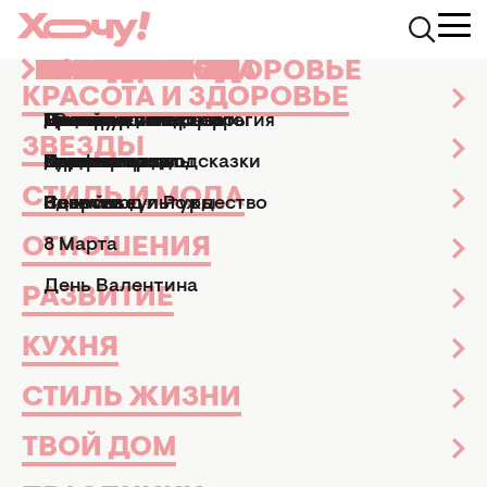
КРАСОТА И ЗДОРОВЬЕ
ЗВЕЗДЫ
СТИЛЬ И МОДА
ОТНОШЕНИЯ
РАЗВИТИЕ
КУХНЯ
СТИЛЬ ЖИЗНИ
ТВОЙ ДОМ
ПРАЗДНИКИ
АФИША
Хочу.ua
Звезды
Новости шоу-бизнеса
Бренд H&amp;M соз
КРАСОТА И ЗДОРОВЬЕ
Маникюр и педикюр
Досье
Практические советы
Мы и мужчины
Рецепты
Эзотерика и астрология
Дизайн и интерьер
Все праздники
ТВ-шоу
БРЕНД H&AMP;M СОЗДАЛ
ЗВЕЗДЫ
Парфюмерия
Знаменитости
Новости моды
Дети
Кулинарные подсказки
Гороскопы
Сад и огород
Пасха
Кино и сериалы
СТАТУЮ ДЭВИДА БЕКХЭМА.
ФОТО
СТИЛЬ И МОДА
Здоровье
Секс
Позитив
Новый год и Рождество
Новости культуры
ОТНОШЕНИЯ
Новости шоу-бизнеса
17 августа 2012
8 Марта
День Валентина
РАЗВИТИЕ
КУХНЯ
СТИЛЬ ЖИЗНИ
ТВОЙ ДОМ