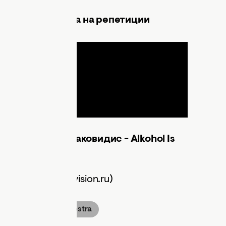
онас Иаковидиса на репетиции
a и Агафонас Иаковидис - Alkohol Is
sion.tv, alleurovision.ru)
галерея
Koza Mostra