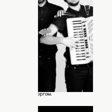
ах. Ребята выступят девятыми 16 мая
й сольный альбом в 1977 году. В
ей из Малой Азии, этот исполнитель
и все известные музыкальные
звестен как исполнитель
и — rebetiko.
настоящим открытием минувшего года.
валась сравнительно недавно, ее
акже известен грекам. За год
па успела посетить три десятка городов,
 встречен с восторгом.
ДНЯ