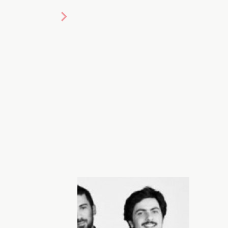
й будет представлять Грецию на
т не только на родине, но и во всех