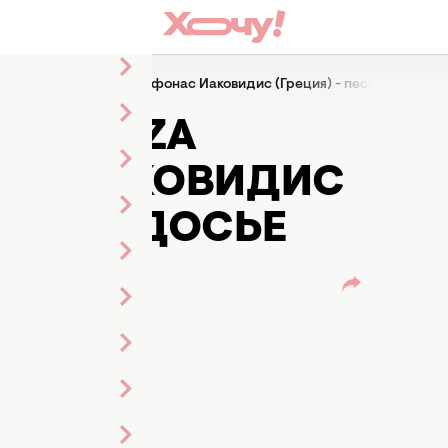
13": Koza Mostra и Агафонас Иаковидис (Греция) - песня, фото, д
3": KOZA
НАС ИАКОВИДИС
 ФОТО, ДОСЬЕ