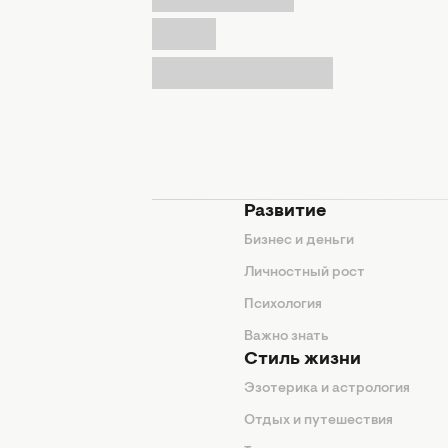
мода
Развитие
ды
Бизнес и деньги
ие советы
Личностный рост
я
Психология
енды
Важно знать
Стиль жизни
Эзотерика и астрология
нтерьер
Отдых и путешествия