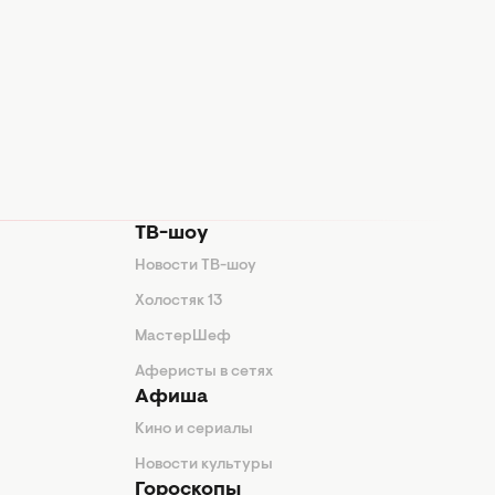
ТВ-шоу
Новости ТВ-шоу
Холостяк 13
МастерШеф
Аферисты в сетях
Афиша
Кино и сериалы
Новости культуры
Гороскопы