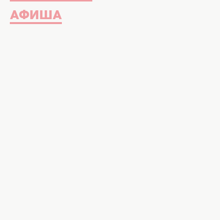
АФИША
Музыкальный коллектив, которы
"Евровидении-2013", знают и любя