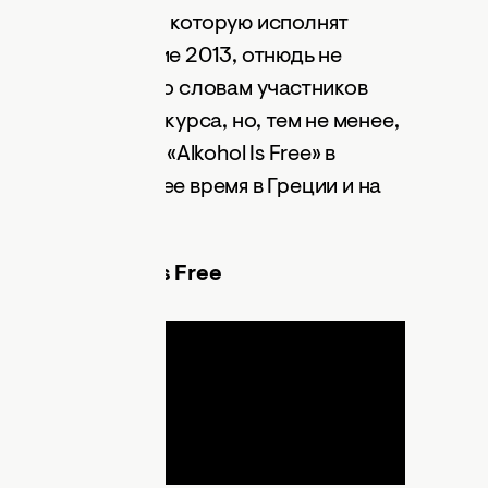
оголь бесплатен»), которую исполнят
урса Евровидение 2013, отнюдь не
образа жизни. По словам участников
циально для конкурса, но, тем не менее,
менно ее. Ведь «Alkohol Is Free» в
ящее в последнее время в Греции и на
vidis - Alcohol Is Free