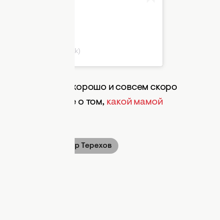
 Собчак (@xenia_sobchak)
обчак все будет хорошо и совсем скоро
и. Также читайте о том,
какой мамой
Собчак
Александр Терехов