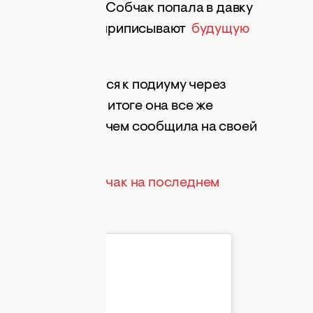
еведущая Ксения Собчак попала в давку
 Ксюша, которой приписывают
будущую
ы.
ь проталкиваться к подиуму через
го малыша. Но в итоге она все же
ероприятием, о чем сообщила на своей
етняя
Ксения Собчак на последнем
 Инстаграм.