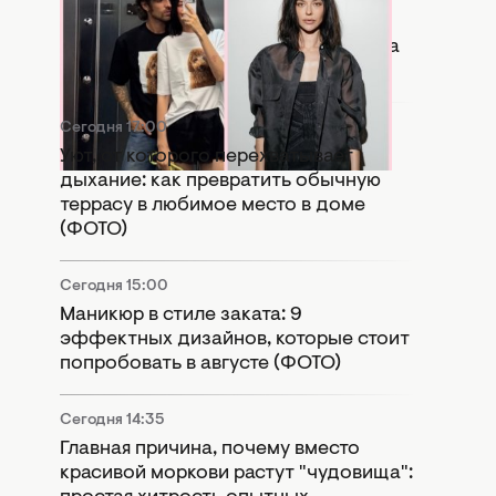
Копия бывшей: в Сети активно
сравнивают новую девушку Дантеса
с Дорофеевой (ФОТО)
Сегодня 17:00
Уют, от которого перехватывает
дыхание: как превратить обычную
террасу в любимое место в доме
(ФОТО)
Сегодня 15:00
Маникюр в стиле заката: 9
эффектных дизайнов, которые стоит
попробовать в августе (ФОТО)
Сегодня 14:35
Главная причина, почему вместо
красивой моркови растут "чудовища":