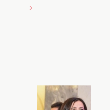
то
Ксении Собчак скоро рожать
вилась в роддом
, супруга
Максим