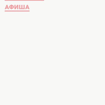
АФИША
Несмотря на все новости о том, ч
двойню
и она уже вроде бы
отпра