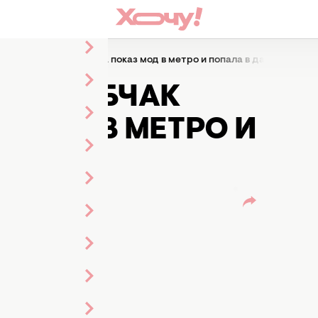
ния Собчак пришла на показ мод в метро и попала в давку
НИЯ СОБЧАК
 МОД В МЕТРО И