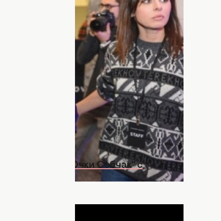
скую жизнь. Так, вчера
Ксения
аз Александра Терехова и подвергла
оевская" состоялся показ российского
везда российского ТВ Ксения Собчак
ла на показ в метро, чтобы поддержать
то решение чуть не закончилось
 проститутку: "Очки Собчак" с
ДНЯ