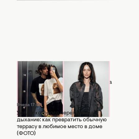
Вчера 17:56
Копия бывшей: в Сети активно
сравнивают новую девушку Дантеса
с Дорофеевой (ФОТО)
Вчера 17:00
Уют, от которого перехватывает
дыхание: как превратить обычную
террасу в любимое место в доме
(ФОТО)