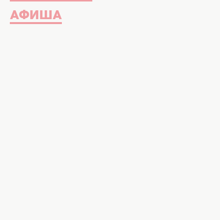
АФИША
Телеведущая
Алена Водонаева
подг
своих коллег, осуществив заветную