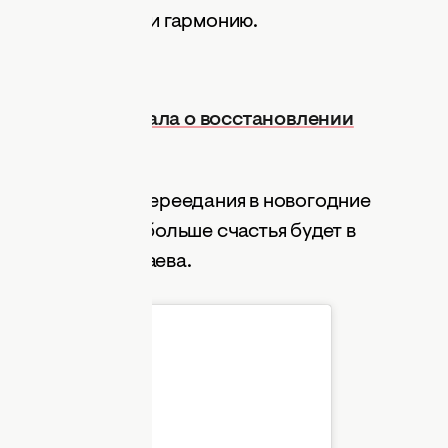
злучает позитив и гармонию.
рудью и рассказала о восстановлении
акомого многим переедания в новогодние
сть бизе — тем больше счастья будет в
деоролике Водонаева.