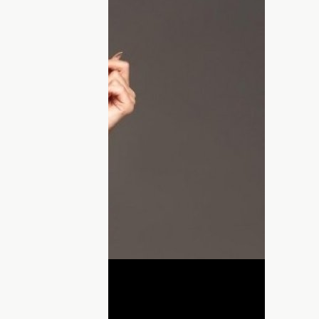
и и вернувшись к привычному ритму
ила заняться подготовкой собственного
шло в дом
Алены Водонаевой
как можно
овить живую ель. Праздничное дерево
родная мама, а также 8-летний
сын
ли! Подготовка к новогодней ночи в
 самой ночи. На первом этапе это всегда
в этот холодный зимний вечер)
ДНЯ