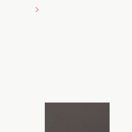
отовилась к Новому Году раньше всех
 мечту —
операцию по уменьшению