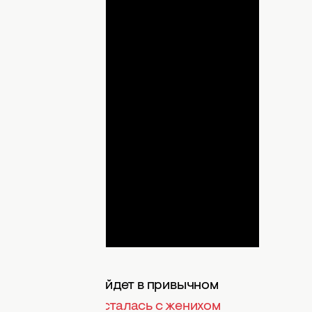
lay
ideo
лена Водонаева войдет в привычном
 недавно она
рассталась с женихом