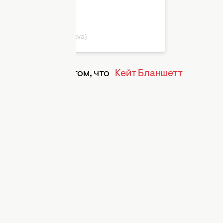
odonaeva (@alenavodonaeva)
ждают новость о том, что
Кейт Бланшетт
ильме
.