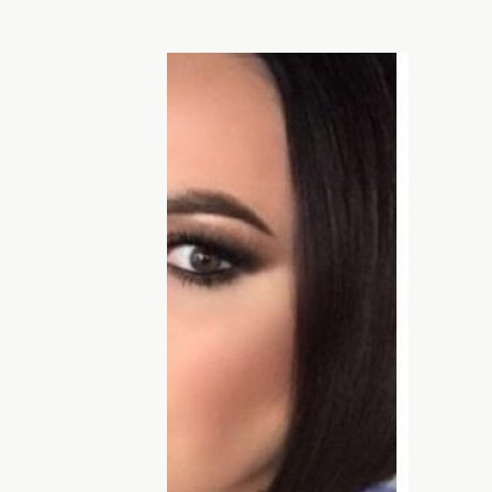
а возможность "проехаться" по Бузовой и
х скандал. Скандально известный
ношения между бывшими и подружками и
 причин конфликта. Подробности — на
ментарий бывшего парня Марии
об её эскорт-прошлом, Лена Миро
ду скандала
Ольги Бузовой
и
рэпера
 напоминаем: Мот оскорбил Бузову в
 в ответ намекнула на
сомнительную