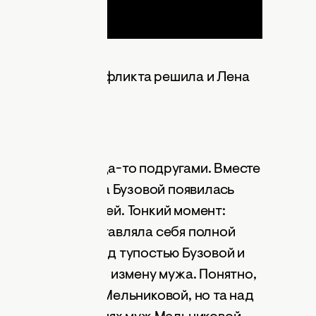
раться до сути конфликта решила и Лена
никова были когда-то подругами. Вместе
сны. Когда у мужа Бузовой появилась
а дружить и с ней. Тонкий момент:
о, а Бузова выставляла себя полной
ала в кулачок над тупостью Бузовой и
рывая от подруги измену мужа. Понятно,
а разосралась с Мельниковой, но та над