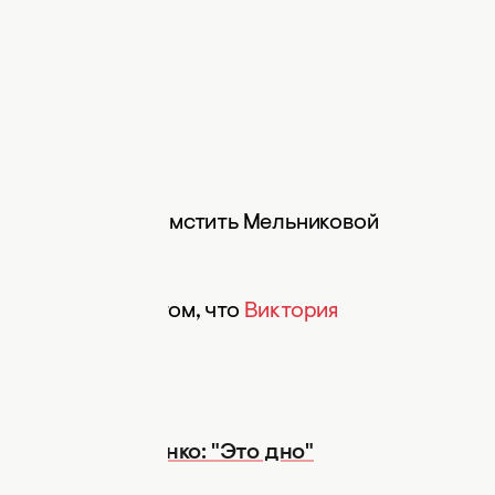
тельно решила отомстить Мельниковой
дают новость о том, что
Виктория
настасию Костенко: "Это дно"