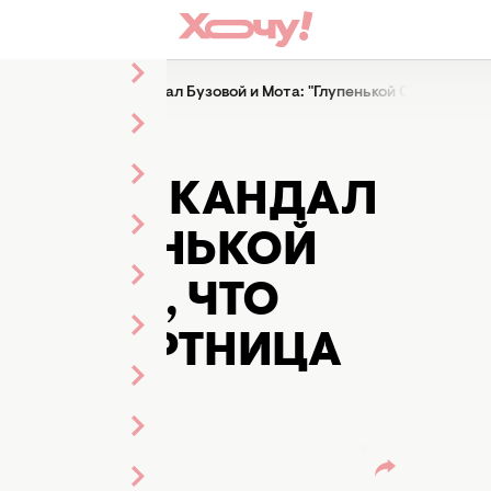
омментировала скандал Бузовой и Мота: "Глупенькой Оленьке оче
ВАЛА СКАНДАЛ
 "ГЛУПЕНЬКОЙ
БИДНО, ЧТО
-ЭСКОРТНИЦА
лиева
нты