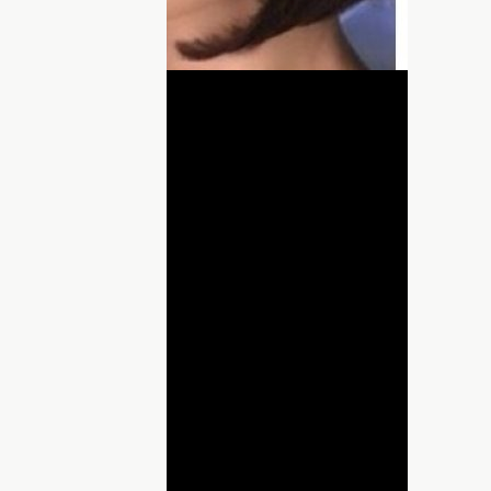
никовой
.
ДНЯ
lay
ideo