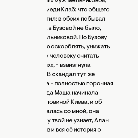
 перестала. На днях муж Мельниковой,
просив комика Камеди Клаб: что общего
й? И тут же ответил: в обеих побывал
никакого татарина в Бузовой не было,
 намекнул муж Мельниковой. Но Бузову
ику. «Я не позволю оскорблять, унижать
осоветовала этому человеку считать
 жены, а не моих», - взвизгнула
ое Мельниковой. В скандал тут же
 объявил, что та - полностью порочная
алось сразу: «Когда Маша начинала
о зажигала с половиной Киева, и об
Когда она встречалась со мной, она
орила: слушай, ну твой не узнает, Алан
ла, 100 процентов и вся её история о