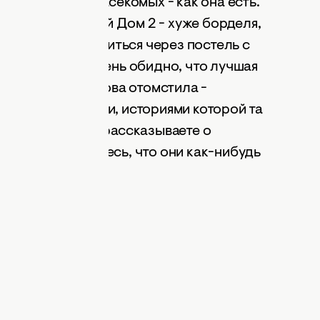
общем, жизнь насекомых - как она есть.
м ржут. Публичный Дом 2 - хуже борделя,
удь готов породниться через постель с
ькой Оленьке очень обидно, что лучшая
в кулачок. И Бузова отомстила -
и бывшей подруги, историями которой та
о я? Ах, да: а вы рассказываете о
ам? Вы не боитесь, что они как-нибудь
?