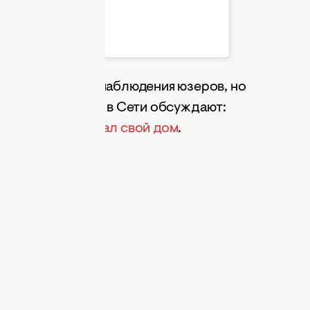
НИ ЛОРАК (@anilorak)
комментировала наблюдения юзеров, но
е. Теме временем в Сети обсуждают:
ю впервые показал свой дом
.