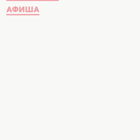
АФИША
Личная жизнь Ани Лорак продолжает
поводом для обсуждения стала "бе
видео, на котором фаны разглядели