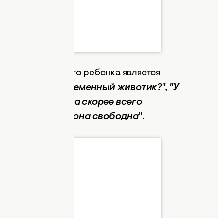
НИ ЛОРАК (@anilorak)
тцом" возможного ребенка является
я, что у нее беременный животик?", "У
", "Отец ребенка скорее всего
егает. А сейчас она свободна
".