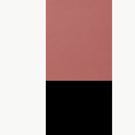
жем Муратом
певице
Ани Лорак
стали
ругом
Сергеем Лазаревым
. Теперь же
и.
фрагмент со своего выступления. На
круглившийся животик певицы и
ами.
ДНЯ