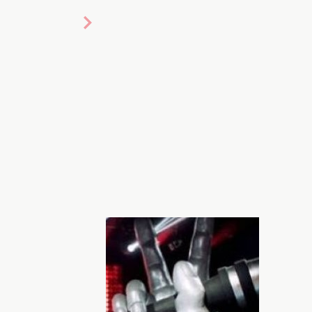
мя победителя. 7 недель вся страна с
ния, чтобы включить телевизор, и
нтастических детей. Проект Голос.