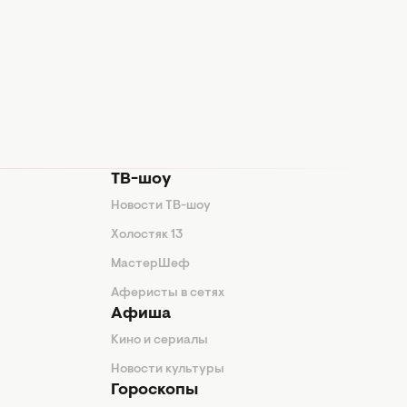
ТВ-шоу
Новости ТВ-шоу
Холостяк 13
МастерШеф
Аферисты в сетях
Афиша
Кино и сериалы
Новости культуры
Гороскопы