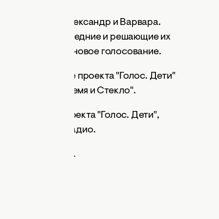
шли: Ярослав, Александр и Варвара.
олнили свои последние и решающие их
м зрители начали новое голосование.
аний, в 5 сезоне проекта "Голос. Дети"
из команды "Время и Стекло".
 награду от проекта "Голос. Дети",
 и ротацию на радио.
он
смотрите у нас.