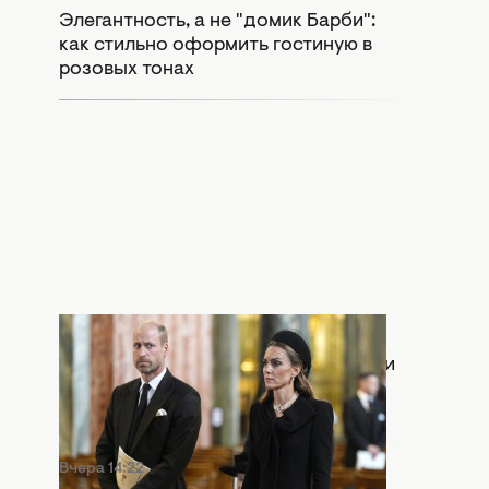
Элегантность, а не "домик Барби":
как стильно оформить гостиную в
розовых тонах
Вчера 15:55
Раскол в монархии: Кейт Миддлтон и
принц Уильям попали в громкий
скандал
Вчера 14:22