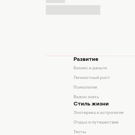
мода
Развитие
ды
Бизнес и деньги
ие советы
Личностный рост
я
Психология
енды
Важно знать
Стиль жизни
Эзотерика и астрология
нтерьер
Отдых и путешествия
животные
Тесты