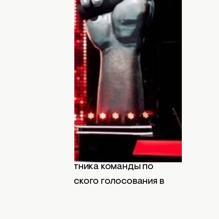
ие возрастные рамки не смогли
самых талантливых маленьких людей с
дителя прямо сейчас!
а на сайте ХОЧУ проходило
голосование
ти-5"
. Наконец-то вся страна выбрала
. Дети" 5 сезон, достойного носить
 голоса Украины. В эфир вышел
 сезон от 07.07.201
9 года
.
ов осталось по два участника-
. Дети" 5 сезон
. Голосование за
 сначала оба участника команды по
ем путем зрительского голосования в
лист.
ДНЯ