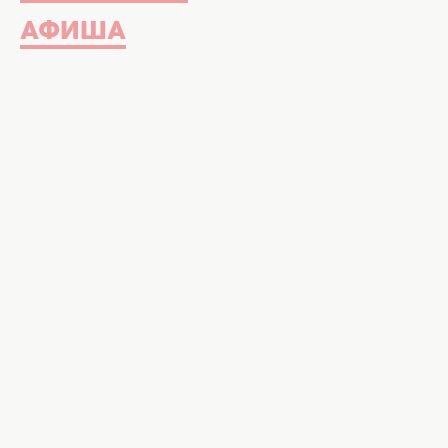
АФИША
В проекте "Голос. Діти-5" назвали и
нетерпением ждала вечер воскресе
услышать завораживающее пение фа