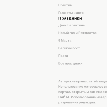
од
Позитив
Гаджеты и авто
Праздники
День Валентина
Новый год и Рождество
 подсказки
8 Марта
ия
Великий пост
ины
Пасха
Все праздники
изнь
а
Авторские права статей защи
нциальности
Использование материалов в 
портал, открытым для инде
онная политика
САЙТА. Использование матери
ование ИИ
разрешения редакции.