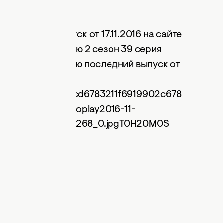
 сезон 39 выпуск от 17.11.2016 на сайте
Киев днем и ночью 2 сезон 39 серия
Киев днем и ночью последний выпуск от
y.tv/embed/bb26cd6783211f6919902c678
fea0370a/noautoplay2016-11-
images/articles/71268_0.jpgT0H20M0S