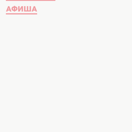
АФИША
Смотрите онлайн сериал
Киев дн
17.11.2016 в хорошем качестве на 