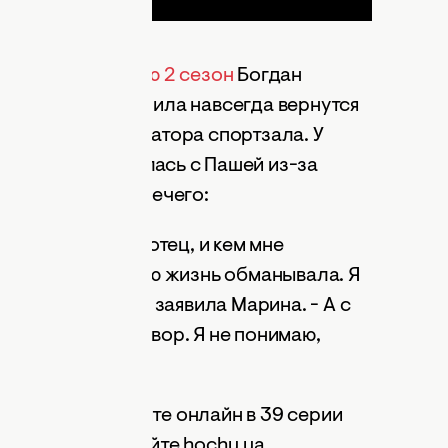
иев днем и ночью 2 сезон
Богдан
иной. Оксана решила навсегда вернутся
жность администратора спортзала. У
Марина поссорилась с Пашей из-за
столице больше нечего:
о мой настоящий отец, и кем мне
 что мама меня всю жизнь обманывала. Я
Пашу! - В слезах заявила Марина. - А с
 серьезный разговор. Я не понимаю,
вала.
 дальше, смотрите онлайн в 39 серии
бесплатно на сайте hochu.ua.