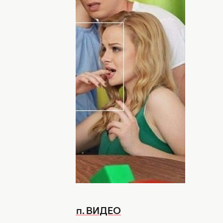
зон продолжатся приключения героев
ут на их долю в этот раз, вы узнаете
ю за 17.11.16 на этой странице сегодня
(39 серия уже онлайн) расскажет о пяти
в столицу, чтобы добиться успеха и
риалити
ждет множество опасных и
ольшой город не такой гостеприимный и
ляд. Напомним, что сериал Киев днем и
кого проекта Berlin – «Tag und Nacht».
ассказала об их отличиях
.
товали новый клип. ВИДЕО