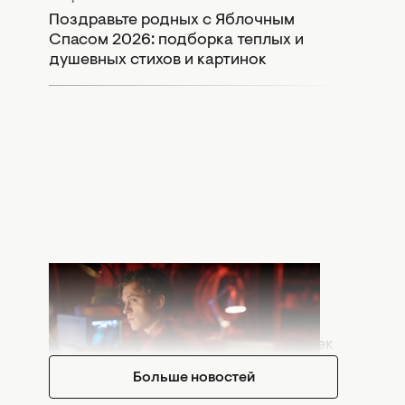
Поздравьте родных с Яблочным
Спасом 2026: подборка теплых и
душевных стихов и картинок
Вчера 20:30
Что означает сцена после титров
"Человек-паук: Абсолютно новый
день": Marvel оставили важный намек
Больше новостей