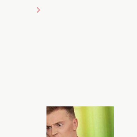
ем и ночью 2 сезон
39 серия от
сайте hochu.ua. В последней 39 серии