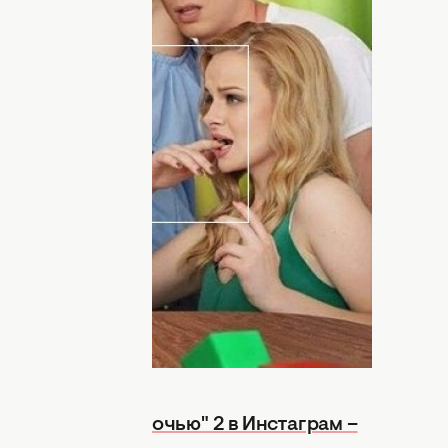
сезон продолжатся приключения
испытания будут ждать их в этот раз,
а днем и ночью» за 29.11.16 бесплатно
н (45 серия сегодня онлайн) расскажет о
еехали из разных уголков страны в
свою жизнь. Богдана, которого
прозвали
рину, Оксану, Альбину и Сашу ждет
итуаций. Смогут ли они справится с
р проекта Ксения Бугримова
ти «Киев днем и ночью» 2 сезон
.
 "Киев днем и ночью" 2 в Инстаграм –