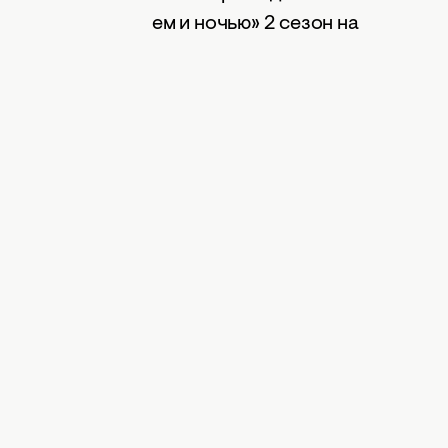
сериала «Киев днем и ночью» 2 сезон на
 вночі». Сезон 2