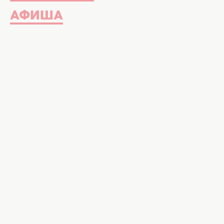
АФИША
Смотрите онлайн сериал
«Киев д
29.11.2016 в хорошем качестве на