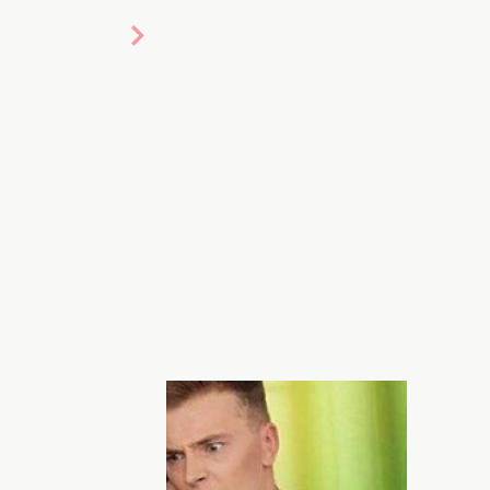
нем и ночью» 2 сезон
45 серия от
 сайте hochu.ua. В последней 45 серии