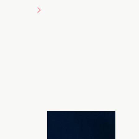
Макеев представил коллекцию
д тобой". Капсульную коллекцию