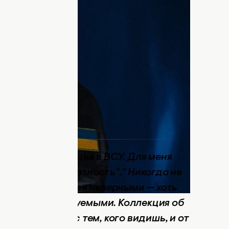
те в рядах Вооруженных сил Украины.
нде украинского модного бренда
нских и
мировых знаменитостей
. А после
 на защиту Украины, отправившись на
йнер продолжал творить и создал
ловека, который проходит через войну и
ти, близости и пониманию:
пыту семи месяцев в ВСУ. Для меня
братство" и "разность"." Никогда не
дания оказываются неверными — хоть
. Но непредсказуемыми. Коллекция об
заимодействии с тем, кого видишь, и от