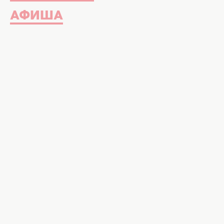
АФИША
Молодой киевский дизайнер Дима 
одежды "Один из нас/Тот, кто пере