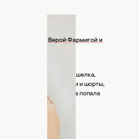
 Милой Йовович, Верой Фармигой и
ртефактов, собранных и
 костюм из дикого черного шелка,
ком стиле, а также рубашки и шорты,
вших в квартире Димы, куда попала