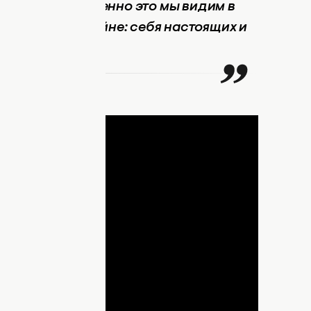
одлинности. Именно это мы видим в
ходящейся в войне: себя настоящих и
й вокруг,
ДНЯ
lay