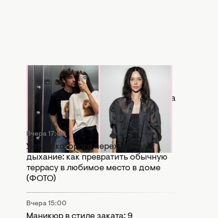
Вчера 17:56
Копия бывшей: в Сети активно
сравнивают новую девушку Дантеса
с Дорофеевой (ФОТО)
Вчера 17:00
Уют, от которого перехватывает
дыхание: как превратить обычную
террасу в любимое место в доме
(ФОТО)
Вчера 15:00
Маникюр в стиле заката: 9