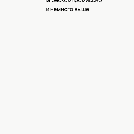
ли раньше это была бескомпромиссно
 могут быть плавки немного выше