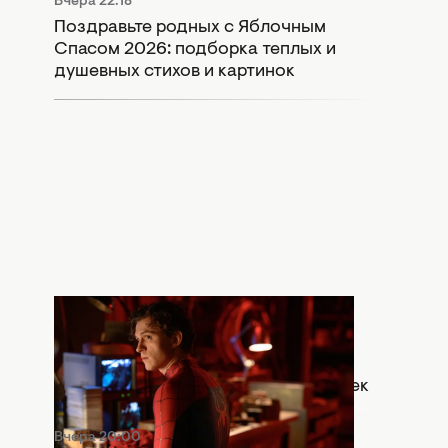
Вчера 22:18
Поздравьте родных с Яблочным
Спасом 2026: подборка теплых и
душевных стихов и картинок
Вчера 20:30
Что означает сцена после титров
"Человек-паук: Абсолютно новый
день": Marvel оставили важный намек
Вчера 20:00