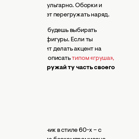
деть мило, а не вульгарно. Оборки и
, который не будет перегружать наряд.
 Внимание! Когда будешь выбирать
ие на тип своей фигуры. Если ты
ольник», не стоит делать акцент на
вою фигуру можно описать
типом «груша»,
лавках.
Не перегружай ту часть своего
м объёмом.
ьзуется купальник в стиле 60-х – с