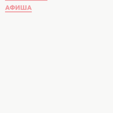
АФИША
Ты готова к пляжному сезону? Сей
зале, а шопинге. Этим летом не 