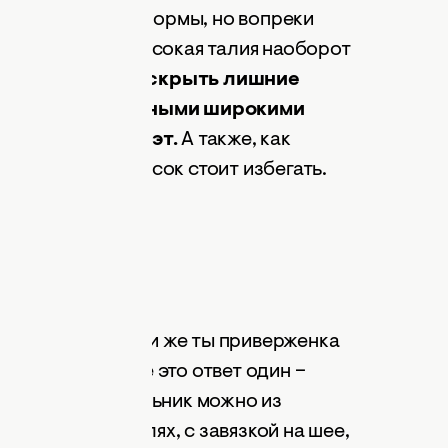
лохо утягивает формы, но вопреки
ных девушек. Высокая талия наоборот
сли ты хочешь скрыть лишние
ник с вертикальными широкими
но сужают силуэт.
А также, как
от узоров и полосок стоит избегать.
ься на пляже, или же ты приверженка
ишь загар. На всё это ответ один –
ь слитный купальник можно из
и толстых бретелях, с завязкой на шее,