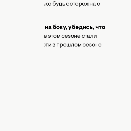
с шнуровкой. Только будь осторожна с
тюм
с шнурками на боку, убедись, что
ными принтами в этом сезоне стали
а пике популярности в прошлом сезоне