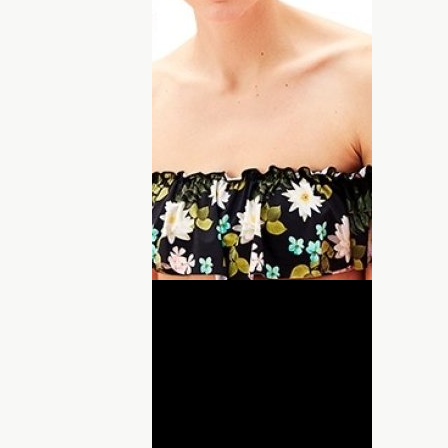
 и скроет недостатки.
щем году будешь неотразима на пляже.
ряй лихие волны со вкусом. Кстати,
агазинах масс маркета, онлайн в
в
.
ДНЯ