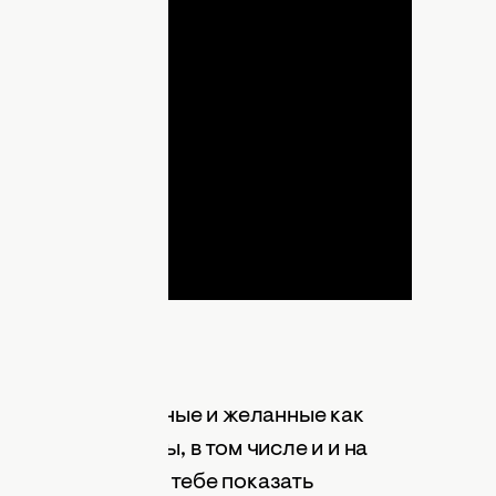
lay
ideo
 этом сезоне модные и желанные как
ых видах одежды, в том числе и и на
юшами позволит тебе показать