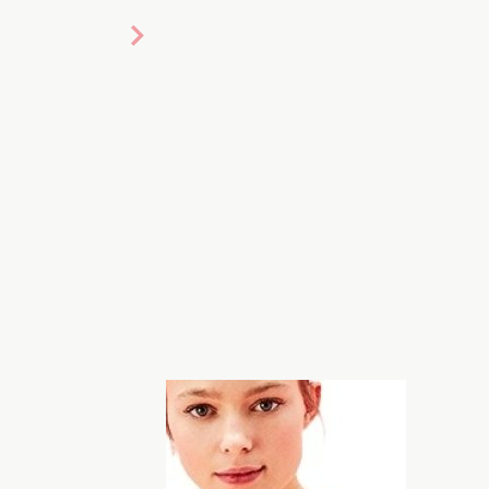
час речь не о твоих успехах в спорт
обойтись без модного купальника,