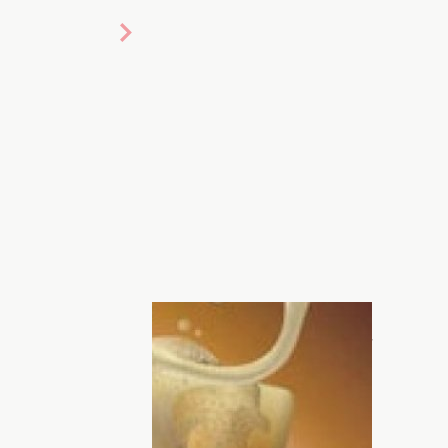
сметические свойства пива. Еще в XVI
мендовал женщинам регулярно мазать
идания коже нежности. Известно, что
м III (1797-1840) засматривался на