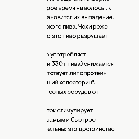
анести на некоторое время на волосы, к
тичность, приостановится их выпадение.
лочного Пльзенского пива. Чехи реже
одтверждают, что это пиво разрушает
у, что у тех, кто употребляет
13,2 г спирта или 330 г пива) снижается
В алкоголе присутствует липопротеин
 называют, "хороший холестерин",
 очистки кровеносных сосудов от
глекислоты напиток стимулирует
оболочки, а тем самым и быстрое
ко будьте внимательны: это достоинство