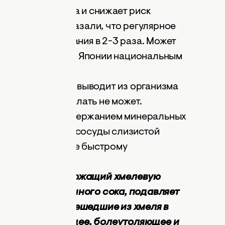
огенные вещества и снижает риск
ских ученых показали, что регулярное
ь риск заболевания в 2-3 раза. Может
етия пиво стало в Японии национальным
овлено, что пиво выводит из организма
дкость этого сделать не может.
о объясняется содержанием минеральных
ей капиллярные сосуды слизистой
особствует более быстрому
й напиток, содержащий хмелевую
деление желудочного сока, подавляет
оля в пиве. Перешедшие из хмеля в
ют успокаивающее, болеутоляющее и