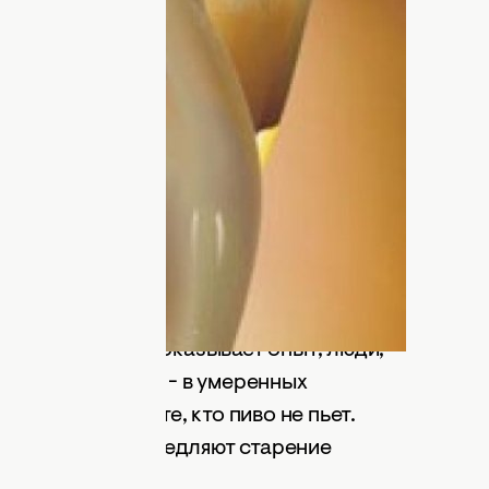
пренебрегая подчас признанной в
ой (умерла в 1810 г.), страдавшей
 медиков: "пить пиво во время еды и
ри раза в день тщательно массировать
й четы, принцесса Шарлотта (в
на) стала супругой великого князя
ератора Николая I.
деленными лечебными свойствами оно
 пиво ускоряет обмен веществ в
ю клеток. Как показывает опыт, люди,
оит подчеркнуть - в умеренных
едленнее, чем те, кто пиво не пьет.
и пива в день замедляют старение