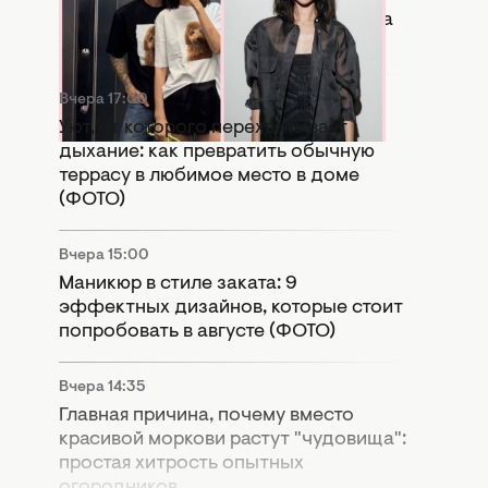
сравнивают новую девушку Дантеса
с Дорофеевой (ФОТО)
Вчера 17:00
Уют, от которого перехватывает
дыхание: как превратить обычную
террасу в любимое место в доме
(ФОТО)
Вчера 15:00
Маникюр в стиле заката: 9
эффектных дизайнов, которые стоит
попробовать в августе (ФОТО)
Вчера 14:35
Главная причина, почему вместо
красивой моркови растут "чудовища":
простая хитрость опытных
огородников