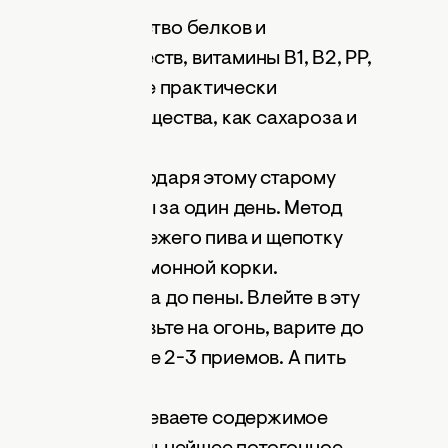
большое количество белков и
минеральных веществ, витамины В1, В2, РР,
е того, в напитке практически
ля организма вещества, как сахароза и
 простуды: благодаря этому старому
ься от простуды за один день. Метод
те 2 бутылки свежего пива и щепотку
дик и немного лимонной корки.
и ложками сахара до пены. Влейте в эту
омешивая. Поставьте на огонь, варите до
а отступает после 2-3 приемов. А пить
ием.
одяной бане нагреваете содержимое