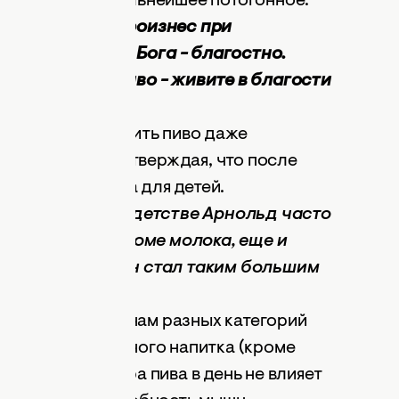
яете внутрь - сильнейшее потогонное.
ии Зеехофер произнес при
тост: "Бояться Бога - благостно.
 Бога и пейте пиво - живите в благости
ве рекомендуют пить пиво даже
нцам, всерьез утверждая, что после
подходящая пища для детей.
варцнеггера, в детстве Арнольд часто
 давать ему, кроме молока, еще и
к она считает, он стал таким большим
в Риме спортсменам разных категорий
честве единственного напитка (кроме
требление 1 литра пива в день не влияет