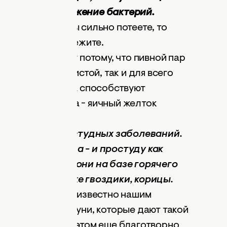
т рост и размножение бактерий.
еление. Если Вы сильно потеете, то
ва и немного полежите.
мни. Это делают потому, что пивной пар
ее более шелковистой, так и для всего
ы на основе пива способствуют
желтковая маска - яичный желток
я на лицо.
я лечения простудных заболеваний.
одогретого пива - и простуду как
е рецепты, все они на базе горячего
ем яйца, а также гвоздики, корицы.
с , которое было известно нашим
тны пивные шампуни, которые дают такой
онерами, но при этом еще благотворно