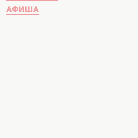
АФИША
Издавна отмечались и лечебно-ко
в. один немецкий аптекарь реко
лицо и грудь пивной пеной для пр
прусский король Фридрих-Вильгель