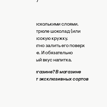
коладного соуса)
фе получится с несколькими слоями.
 Растопите в кастрюле шоколад (или
 налейте его в высокую кружку.
о, затем аккуратно залить его поверх
ледний слой кофе. И обязательно
вовать правильный вкус напитка.
е в интернет-магазине? В магазине
ий ассортимент эксклюзивных сортов
о всего мира.