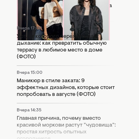
сравнивают новую девушку Дантеса
с Дорофеевой (ФОТО)
Вчера 17:00
Уют, от которого перехватывает
дыхание: как превратить обычную
террасу в любимое место в доме
(ФОТО)
Вчера 15:00
Маникюр в стиле заката: 9
эффектных дизайнов, которые стоит
попробовать в августе (ФОТО)
Вчера 14:35
Главная причина, почему вместо
красивой моркови растут "чудовища":
простая хитрость опытных
огородников