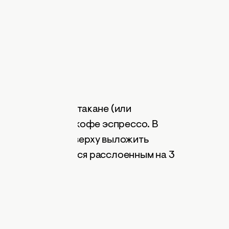
том стеклянном стакане (или
собой). Заварить кофе эспрессо. В
добавить кофе, сверху выложить
 напиток получился расслоенным на 3