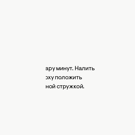
као
 настояться на пару минут. Налить
ми сливками. Сверху положить
 сверху шоколадной стружкой.