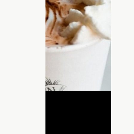
игинальные рецепты кофе на любой
о напитка.
релесть холодной поры года – уютные
 бесконечно, сразу же вспомнили о
аждый раз не бегать к кофемашине или
 мы подумали о том, как хорошо было бы
а и смело наливать его в термокружку.
ДНЯ