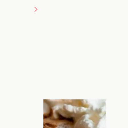
прогулок с чашечкой
кофе
в руках,
аше настроение лучше. Редакция