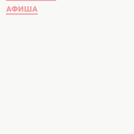
АФИША
Пришло время для атмосферных 
которая автоматически делает в