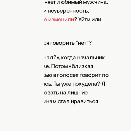
 красавице – изменяет любимый мужчина.
Возникает злоба и неуверенность,
 делать, если тебе изменили
? Уйти или
ляций и научиться говорить "нет"?
 ли я профессионал?», когда начальник
ебя при коллективе. Потом «близкая
увствием и дрожью в голосе» говорит по
? Я так соскучилась. Ты уже похудела? Я
 спокойно реагировать на лишние
о. Неужели мужчинам стал нравиться