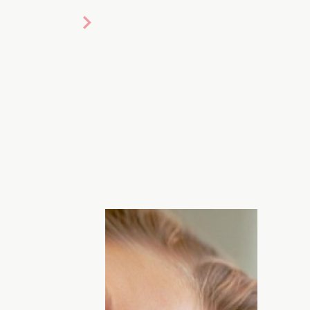
ершенно непростительная нелюбовь к
омплексы - это грех. Если ты себя не
ить другие? Любовь к себе – это не
кая ты есть сейчас. В этом вся фишка.