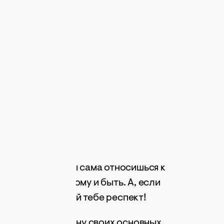
т вокруг, а как ты сама относишься к
и, коровой, так тому и быть. А, если
нщиной – полный тебе респект!
 это понять причину своих основных