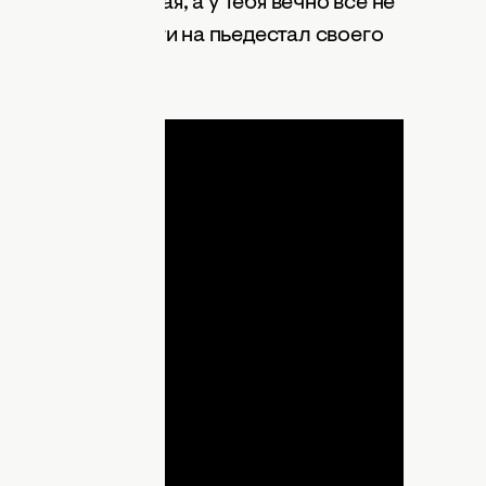
дочка, вон какая, а у тебя вечно все не
го, чтобы возвести на пьедестал своего
ДНЯ
lay
ideo