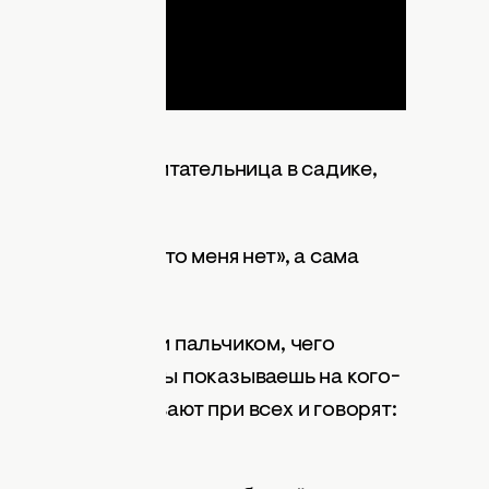
, - говорит воспитательница в садике,
 моя вина.
 тебе: «Скажи, что меня нет», а сама
говорит: «Покажи пальчиком, чего
тебе уже лет 5, и ты показываешь на кого-
ь, тебя вычитывают при всех и говорят: