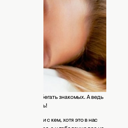
е густые волосы, тонкая талия, упругая
оватые бедра делали мою фигуру очень
 со мной не познакомился мужчина. Я все
бед – обязательная прогулка, не для
 воздухом. Меня хотели, обожали,
 Вышла замуж. Это был второй брак.
было 28. Я думала, что это любовь
сле второго развода поправилась на… 30
стресса. Передать ужас и панику
 В результате - перестала общаться с
аботе), стала избегать знакомых. А ведь
б похудения
есть!
бя сравнивать ни с кем, хотя это в нас