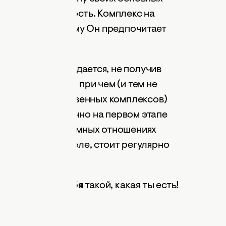
 женщин – внешность. Комплекс на
атематике) – почему Он предпочитает
е.
о Он самоутверждается, не получив
гда ты здесь ни при чем (и тем не
о ты (из-за собственных комплексов)
 мужчину
, особенно на первом этапе
 даешь ему в интимных отношениях
ому, на самом деле, стоит регулярно
но
полюбить себя
такой, какая ты есть!
ч, психолог