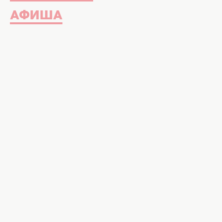
АФИША
Что такое комплексы? Это – сов
себе. Если ты веришь в Бога, то к
любишь, как же тебя могут полюб
эгоизм, а принятие себя такой, ка