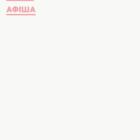
АФІША
Влітку нашій шкірі потрібен особ
впливу кількох негативних фактор