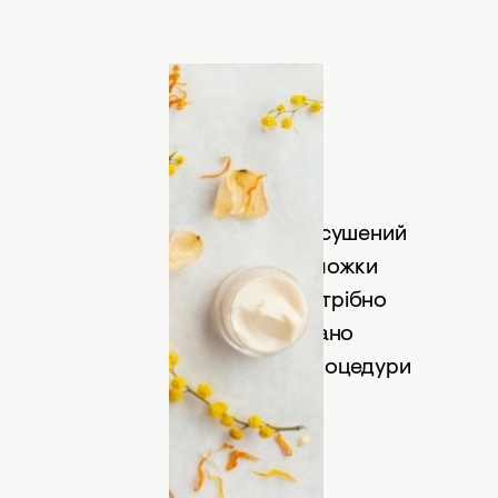
обиться: насіння фенхелю, олія, сушений
ішати 4 ложки чебрецю, 3 чайні ложки
ік половини лимона. Цю суміш потрібно
одати 3 столові ложки олії, бажано
 використовувати скраб. Після процедури