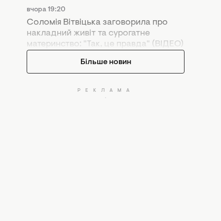
вчора 19:20
Соломія Вітвіцька заговорила про
накладний живіт та сурогатне
материнство: "Так, це правда" (ВІДЕО)
Більше новин