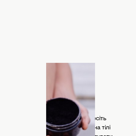
авляється зі своїм завданням. Вам
з 200 г солі. Тепер рівномірно нанесіть
Після цього скраб можна залишити на тілі