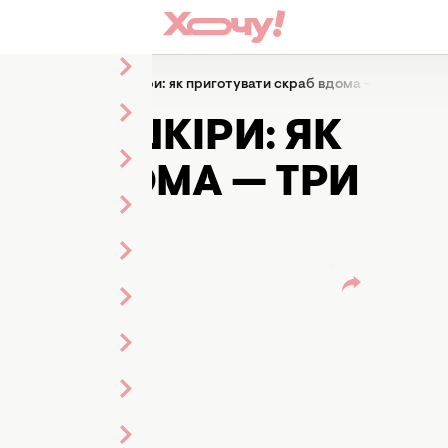
я ніжної та сяючої шкіри: як приготувати скраб вдома — три прост
ЮЧОЇ ШКІРИ: ЯК
АБ ВДОМА — ТРИ
И
ражнік
істка