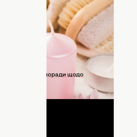
ода басейну. Важливо не лише
ами, а й регулярно її очищати.
ими складами для приготування скрабу
ті природні інгредієнти очищають шкіру
а сяючою.
вніші методи та поради щодо
ДНЯ