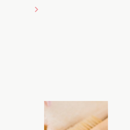
ливий догляд, адже вона піддається
ів: ультрафіолетові промені, пил,