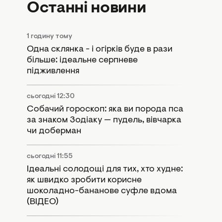
Останні новини
1 годину тому
Одна склянка - і огірків буде в рази
більше: ідеальне серпневе
підживлення
сьогодні 12:30
Собачий гороскоп: яка ви порода пса
за знаком Зодіаку — пудель, вівчарка
чи доберман
сьогодні 11:55
Ідеальні солодощі для тих, хто худне:
як швидко зробити корисне
шоколадно-бананове суфле вдома
(ВІДЕО)