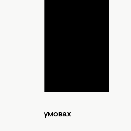
lay
ideo
 в домашніх умовах