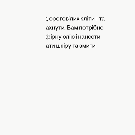
ною, очистить від ороговілих клітин та
ло буде приємно пахнути. Вам потрібно
линну олію або ефірну олію і нанести
 ніжно помасажувати шкіру та змити