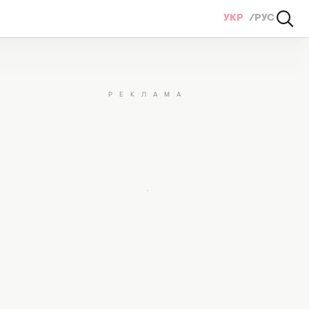
УКР
РУС
их варіанти